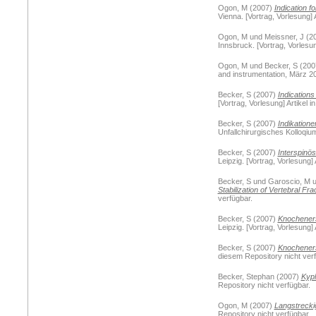
Ogon, M
(2007)
Indication f
Vienna. [Vortrag, Vorlesung] 
Ogon, M
und
Meissner, J
(2
Innsbruck. [Vortrag, Vorlesun
Ogon, M
und
Becker, S
(200
and instrumentation, März 200
Becker, S
(2007)
Indications
[Vortrag, Vorlesung] Artikel 
Becker, S
(2007)
Indikatione
Unfallchirurgisches Kolloqiu
Becker, S
(2007)
Interspinös
Leipzig. [Vortrag, Vorlesung]
Becker, S
und
Garoscio, M
u
Stabilization of Vertebral Fr
verfügbar.
Becker, S
(2007)
Knocheners
Leipzig. [Vortrag, Vorlesung]
Becker, S
(2007)
Knocheners
diesem Repository nicht verf
Becker, Stephan
(2007)
Kyph
Repository nicht verfügbar.
Ogon, M
(2007)
Langstrecki
Repository nicht verfügbar.