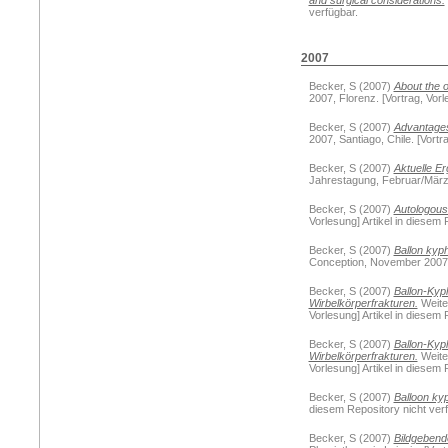
and surgical considerations.
verfügbar.
2007
Becker, S
(2007)
About the 
2007, Florenz. [Vortrag, Vorl
Becker, S
(2007)
Advantages
2007, Santiago, Chile. [Vortr
Becker, S
(2007)
Aktuelle E
Jahrestagung, Februar/März 2
Becker, S
(2007)
Autologous 
Vorlesung] Artikel in diesem 
Becker, S
(2007)
Ballon kyph
Conception, November 2007, C
Becker, S
(2007)
Ballon-Kyp
Wirbelkörperfrakturen.
Weite
Vorlesung] Artikel in diesem 
Becker, S
(2007)
Ballon-Kyp
Wirbelkörperfrakturen.
Weite
Vorlesung] Artikel in diesem 
Becker, S
(2007)
Balloon ky
diesem Repository nicht verf
Becker, S
(2007)
Bildgebend