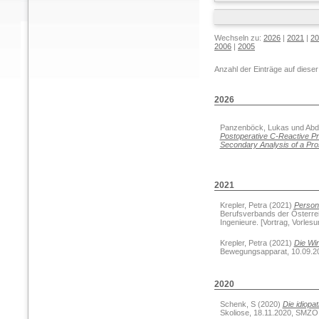
Wechseln zu:
2026
|
2021
|
20
2006
|
2005
Anzahl der Einträge auf diese
2026
Panzenböck, Lukas
und
Abd
Postoperative C-Reactive Pro
Secondary Analysis of a Pro
2021
Krepler, Petra
(2021)
Persona
Berufsverbands der Österre
Ingenieure. [Vortrag, Vorlesu
Krepler, Petra
(2021)
Die Wir
Bewegungsapparat, 10.09.2021
2020
Schenk, S
(2020)
Die idiopa
Skoliose, 18.11.2020, SMZO -