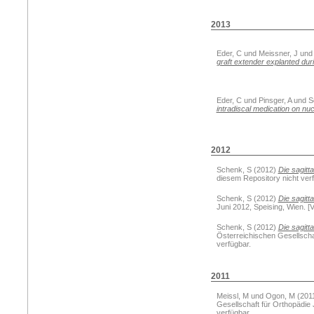
2013
Eder, C
und
Meissner, J
un
graft extender explanted duri
Eder, C
und
Pinsger, A
und
S
intradiscal medication on nuc
2012
Schenk, S
(2012)
Die sagitt
diesem Repository nicht verf
Schenk, S
(2012)
Die sagitta
Juni 2012, Speising, Wien. [V
Schenk, S
(2012)
Die sagitta
Österreichischen Gesellschaft
verfügbar.
2011
Meissl, M
und
Ogon, M
(201
Gesellschaft für Orthopädie 
verfügbar.