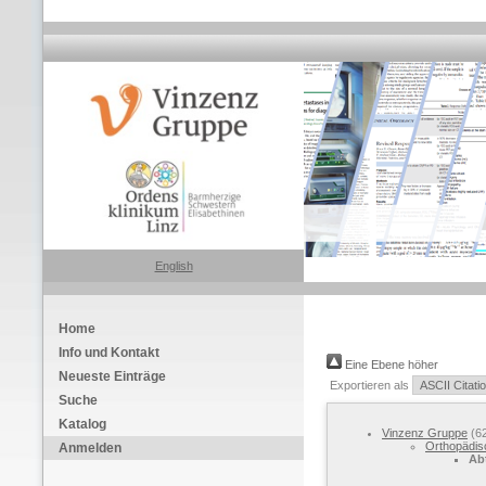
English
Home
Info und Kontakt
Eine Ebene höher
Neueste Einträge
Exportieren als
Suche
Katalog
Vinzenz Gruppe
(6
Orthopädisc
Anmelden
Ab