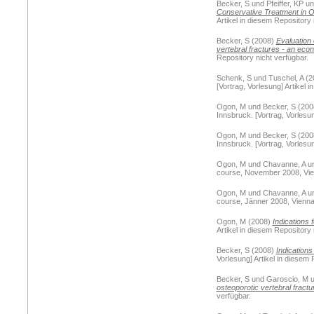
Becker, S
und
Pfeiffer, KP
u
Conservative Treatment in O
Artikel in diesem Repository 
Becker, S
(2008)
Evaluation 
vertebral fractures - an econ
Repository nicht verfügbar.
Schenk, S
und
Tuschel, A
(2
[Vortrag, Vorlesung] Artikel 
Ogon, M
und
Becker, S
(200
Innsbruck. [Vortrag, Vorlesun
Ogon, M
und
Becker, S
(200
Innsbruck. [Vortrag, Vorlesun
Ogon, M
und
Chavanne, A
u
course, November 2008, Vienn
Ogon, M
und
Chavanne, A
u
course, Jänner 2008, Vienna. 
Ogon, M
(2008)
Indications f
Artikel in diesem Repository 
Becker, S
(2008)
Indications
Vorlesung] Artikel in diesem 
Becker, S
und
Garoscio, M
u
osteoporotic vertebral fractu
verfügbar.