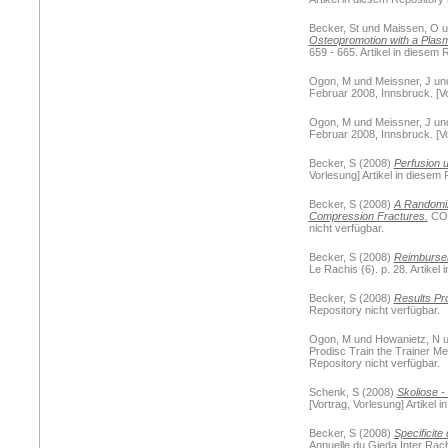
Becker, St
und
Maissen, O
u
Osteopromotion with a Plas
659 - 665. Artikel in diesem 
Ogon, M
und
Meissner, J
un
Februar 2008, Innsbruck. [Vor
Ogon, M
und
Meissner, J
un
Februar 2008, Innsbruck. [Vor
Becker, S
(2008)
Perfusion 
Vorlesung] Artikel in diesem 
Becker, S
(2008)
A Randomize
Compression Fractures.
COA 
nicht verfügbar.
Becker, S
(2008)
Reimbursem
Le Rachis (6). p. 28. Artikel
Becker, S
(2008)
Results Pr
Repository nicht verfügbar.
Ogon, M
und
Howanietz, N
u
Prodisc Train the Trainer Me
Repository nicht verfügbar.
Schenk, S
(2008)
Skoliose -
[Vortrag, Vorlesung] Artikel 
Becker, S
(2008)
Specificite
Annuelle du Gieda Inter Rach