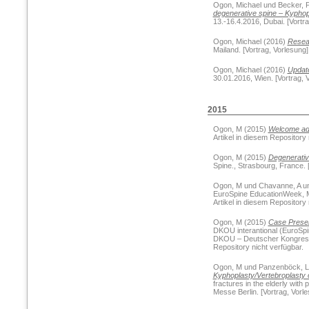
Ogon, Michael
und
Becker, P
degenerative spine – Kyphop
13.-16.4.2016, Dubai. [Vortra
Ogon, Michael
(2016)
Resear
Mailand. [Vortrag, Vorlesung]
Ogon, Michael
(2016)
Updat
30.01.2016, Wien. [Vortrag, V
2015
Ogon, M
(2015)
Welcome ad
Artikel in diesem Repository 
Ogon, M
(2015)
Degenerativ
Spine., Strasbourg, France. [
Ogon, M
und
Chavanne, A
u
EuroSpine EducationWeek, Mo
Artikel in diesem Repository 
Ogon, M
(2015)
Case Present
DKOU interantional (EuroSpine
DKOU – Deutscher Kongress fü
Repository nicht verfügbar.
Ogon, M
und
Panzenböck, L
Kyphoplasty/Vertebroplasty
fractures in the elderly wit
Messe Berlin. [Vortrag, Vorle