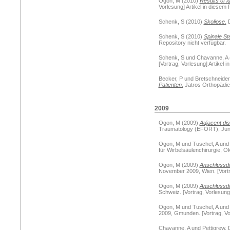
Ogon, M
(2010)
Results of l
Vorlesung] Artikel in diesem 
Schenk, S
(2010)
Skoliose.
D
Schenk, S
(2010)
Spinale St
Repository nicht verfügbar.
Schenk, S
und
Chavanne, A
[Vortrag, Vorlesung] Artikel 
Becker, P
und
Bretschneider
Patienten.
Jatros Orthopädie (
2009
Ogon, M
(2009)
Adjacent di
Traumatology (EFORT), Juni 2
Ogon, M
und
Tuschel, A
un
für Wirbelsäulenchirurgie, Ok
Ogon, M
(2009)
Anschlussde
November 2009, Wien. [Vortra
Ogon, M
(2009)
Anschlussd
Schweiz. [Vortrag, Vorlesung]
Ogon, M
und
Tuschel, A
un
2009, Gmunden. [Vortrag, Vor
Chavanne, A
und
Pettigrew, 