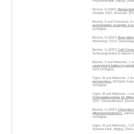
Physiotherapie Leipzig. [Vort
Becker, S
(2007)
Biomechanic
Oktober 2007, Brussels. [Post
Becker, S
und
Chavanne, A
augmentation strategies in t
verfügbar.
Becker, S
(2007)
Bone Marro
Workshop, ÖGO Jahrestagung, 
Becker, S
(2007)
CaP Cements
Vorlesung] Artikel in diesem 
Becker, S
und
Meissner, J
u
canal during balloon kyphopl
nicht verfügbar.
Ogon, M
und
Meissner, J
un
perspectives.
AOSpine Future
verfügbar.
Ogon, M
und
Meissner, J
un
Orthopädieseminar für Allge
2007, Oberpullendorf. [Vortra
Becker, S
(2007)
Chirurgisc
Allgemeinmediziners.
Jahrest
verfügbar.
Ogon, M
und
Meissner, J
(2
Science Park, Beijing, China.