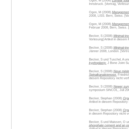
Ogon, M
(2008)
Lumbar total
Innsbruck. [Vortrag, Vorlesun
Ogon, M
(2008)
Management 
2008, LISS. Bern, Swiss. [Vor
Ogon, M
(2008)
Management 
Februar 2008, Bern, Swiss. [V
Becker, S
(2008)
Minimal-inv
Vorlesung] Artikel in diesem 
Becker, S
(2008)
Minimal-inv
Jänner 2008, London. [Vortra
Becker, S
und
Tuschel, A
un
kyphoplasty.
J Bone Joint Sur
Becker, S
(2008)
Neue minim
Spinalkanalstenose.
Friedric
diesem Repository nicht verf
Becker, S
(2008)
Newer surgi
symposium SINCOL, Juli 2008,
Becker, Stephan
(2008)
Orga
Artikel in diesem Repository 
Becker, Stephan
(2008)
Orga
in diesem Repository nicht v
Becker, S
und
Maissen, O
u
phosphate cement and an ost
Artikel in diesem Repository 