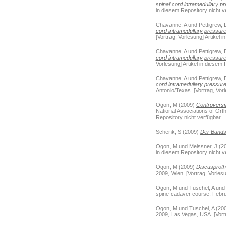
spinal cord intramedullary p
in diesem Repository nicht v
Chavanne, A
und
Pettigrew, 
cord intramedullary pressure
[Vortrag, Vorlesung] Artikel 
Chavanne, A
und
Pettigrew, 
cord intramedullary pressure
Vorlesung] Artikel in diesem 
Chavanne, A
und
Pettigrew, 
cord intramedullary pressure
Antonio/Texas. [Vortrag, Vorl
Ogon, M
(2009)
Controversia
National Associations of Ort
Repository nicht verfügbar.
Schenk, S
(2009)
Der Bandsc
Ogon, M
und
Meissner, J
(2
in diesem Repository nicht v
Ogon, M
(2009)
Discusproth
2009, Wien. [Vortrag, Vorlesu
Ogon, M
und
Tuschel, A
un
spine cadaver course, Februa
Ogon, M
und
Tuschel, A
(20
2009, Las Vegas, USA. [Vortr