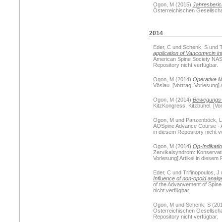
Ogon, M
(2015)
Jahresberich
Österreichischen Gesellschaft
2014
Eder, C
und
Schenk, S
und
T
application of Vancomycin in
American Spine Society NASS
Repository nicht verfügbar.
Ogon, M
(2014)
Operative M
Vöslau. [Vortrag, Vorlesung] 
Ogon, M
(2014)
Bewegungs- 
KitzKongress, Kitzbühel. [Vor
Ogon, M
und
Panzenböck, L
AOSpine Advance Course - An
in diesem Repository nicht v
Ogon, M
(2014)
Op-Indikatio
Zervikalsyndrom: Konservativ
Vorlesung] Artikel in diesem 
Eder, C
und
Trifinopoulos, J
Influence of non-opoid analg
of the Advanvement of Spine 
nicht verfügbar.
Ogon, M
und
Schenk, S
(20
Österreichischen Gesellschaft
Repository nicht verfügbar.