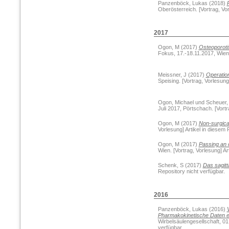
Panzenböck, Lukas
(2018)
Oberösterreich. [Vortrag, Vor
2017
Ogon, M
(2017)
Osteoporoti
Fokus, 17.-18.11.2017, Wien. 
Meissner, J
(2017)
Operatio
Speising. [Vortrag, Vorlesung
Ogon, Michael
und
Scheuer,
Juli 2017, Pörtschach. [Vortr
Ogon, M
(2017)
Non-surgical
Vorlesung] Artikel in diesem 
Ogon, M
(2017)
Passing an o
Wien. [Vortrag, Vorlesung] Ar
Schenk, S
(2017)
Das sagitta
Repository nicht verfügbar.
2016
Panzenböck, Lukas
(2016)
Pharmakokinetische Daten ei
Wirbelsäulengesellschaft, 01
verfügbar.