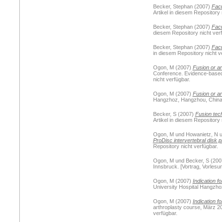
Becker, Stephan
(2007)
Facu
Artikel in diesem Repository 
Becker, Stephan
(2007)
Facu
diesem Repository nicht verf
Becker, Stephan
(2007)
Facu
in diesem Repository nicht v
Ogon, M
(2007)
Fusion or ar
Conference. Evidence-based s
nicht verfügbar.
Ogon, M
(2007)
Fusion or art
Hangzhoz, Hangzhou, China. [
Becker, S
(2007)
Fusion tec
Artikel in diesem Repository 
Ogon, M
und
Howanietz, N
u
ProDisc intervertebral disk p
Repository nicht verfügbar.
Ogon, M
und
Becker, S
(200
Innsbruck. [Vortrag, Vorlesun
Ogon, M
(2007)
Indication fo
University Hospital Hangzhoz
Ogon, M
(2007)
Indication f
arthroplasty course, März 200
verfügbar.