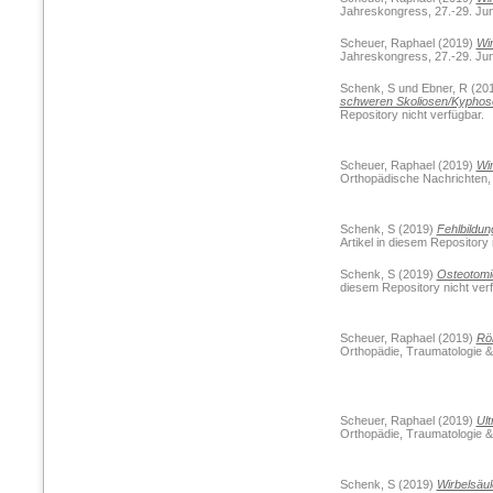
Jahreskongress, 27.-29. Juni
Scheuer, Raphael
(2019)
Wir
Jahreskongress, 27.-29. Juni
Schenk, S
und
Ebner, R
(20
schweren Skoliosen/Kyphos
Repository nicht verfügbar.
Scheuer, Raphael
(2019)
Wir
Orthopädische Nachrichten, 
Schenk, S
(2019)
Fehlbildun
Artikel in diesem Repository 
Schenk, S
(2019)
Osteotomi
diesem Repository nicht verf
Scheuer, Raphael
(2019)
Rön
Orthopädie, Traumatologie &
Scheuer, Raphael
(2019)
Ult
Orthopädie, Traumatologie &
Schenk, S
(2019)
Wirbelsäul