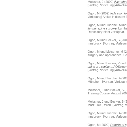
Meissner, J
(2009)
Fast ohn
[Vortrag, Vorlesung] Artikel 
Ogon, M
(2009)
Indication f
Vorlesung] Artikel in diesem 
Ogon, M
und
Tuschel, A
un
lumbar spine surgery.
Lumbar
Repository nicht verfügbar.
Ogon, M
und
Becker, S
(200
Innsbruck. [Vortrag, Vorlesun
Ogon, M
und
Meissner, M
(2
surgery and approaches, Sept
Ogon, M
und
Becker, P
und
spine arthroplasty.
AOSpine C
[Vortrag, Vorlesung] Artikel 
Ogon, M
und
Tuschel, A
(20
München. [Vortrag, Vorlesung
Meissner, J
und
Becker, S
(
Training Course, August 2009,
Meissner, J
und
Becker, S
(
März 2009, Wien. [Vortrag, Vo
Ogon, M
und
Tuschel, A
(20
Innsbruck. [Vortrag, Vorlesun
Ogon, M
(2009)
Results of s