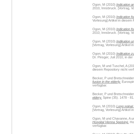
Ogon, M
(2010)
Indication 
2010, Innsbruck. [Vortrag, Vo
Ogon, M
(2010)
Indication f
Vorlesung] Artikel in diesem 
Ogon, M
(2010)
Indication fo
2010, Innsbruck. [Vortrag, Vo
Ogon, M
(2010)
Indikation u
[Vortrag, Vorlesung] Artikel 
Ogon, M
(2010)
Indikation z
Dr. Pinsger, Juli 2010, in der
Ogon, M
und
Tuschel, A
(20
diesem Repository nicht verf
Becker, P
und
Bretschneider
fusion in the elderly.
Eurospine
verfügbar.
Becker, P
und
Bretschneider
eldery.
Spine (35). 1478 - 81.
Ogon, M
(2010)
Long spinal 
[Vortrag, Vorlesung] Artikel 
Ogon, M
und
Chavanne, A
u
Hospital Vienna Speising.
Hos
verfügbar.