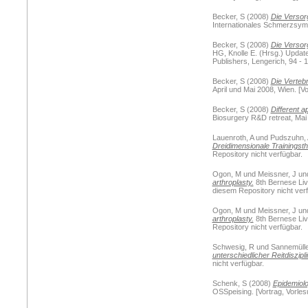
Becker, S
(2008)
Die Versorg
Internationales Schmerzsympo
Becker, S
(2008)
Die Versorg
HG, Knolle E. (Hrsg.) Updat
Publishers, Lengerich, 94 - 
Becker, S
(2008)
Die Vertebr
April und Mai 2008, Wien. [Vo
Becker, S
(2008)
Different a
Biosurgery R&D retreat, Mai 
Lauenroth, A
und
Pudszuhn, 
Dreidimensionale Trainingsth
Repository nicht verfügbar.
Ogon, M
und
Meissner, J
un
arthroplasty.
8th Bernese Liv
diesem Repository nicht verf
Ogon, M
und
Meissner, J
un
arthroplasty.
8th Bernese Liv
Repository nicht verfügbar.
Schwesig, R
und
Sannemülle
unterschiedlicher Reitdiszipl
nicht verfügbar.
Schenk, S
(2008)
Epidemiolo
OSSpeising. [Vortrag, Vorlesu