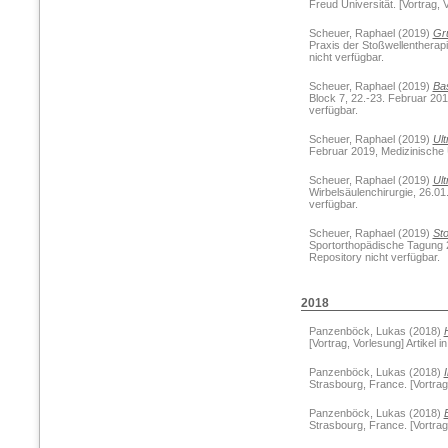
Freud Universität. [Vortrag, 
Scheuer, Raphael
(2019)
Gru
Praxis der Stoßwellentherapi
nicht verfügbar.
Scheuer, Raphael
(2019)
Ba
Block 7, 22.-23. Februar 2019
verfügbar.
Scheuer, Raphael
(2019)
Ult
Februar 2019, Medizinische Un
Scheuer, Raphael
(2019)
Ult
Wirbelsäulenchirurgie, 26.01
verfügbar.
Scheuer, Raphael
(2019)
Sto
Sportorthopädische Tagung 20
Repository nicht verfügbar.
2018
Panzenböck, Lukas
(2018)
[Vortrag, Vorlesung] Artikel 
Panzenböck, Lukas
(2018)
Strasbourg, France. [Vortrag,
Panzenböck, Lukas
(2018)
Strasbourg, France. [Vortrag,