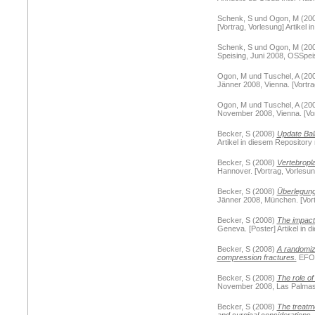
Schenk, S
und
Ogon, M
(20
[Vortrag, Vorlesung] Artikel 
Schenk, S
und
Ogon, M
(20
Speising, Juni 2008, OSSpeisi
Ogon, M
und
Tuschel, A
(20
Jänner 2008, Vienna. [Vortrag
Ogon, M
und
Tuschel, A
(20
November 2008, Vienna. [Vort
Becker, S
(2008)
Update Ball
Artikel in diesem Repository 
Becker, S
(2008)
Vertebropla
Hannover. [Vortrag, Vorlesung
Becker, S
(2008)
Überlegung
Jänner 2008, München. [Vortr
Becker, S
(2008)
The impact 
Geneva. [Poster] Artikel in d
Becker, S
(2008)
A randomize
compression fractures.
EFORT
Becker, S
(2008)
The role of
November 2008, Las Palmas. [
Becker, S
(2008)
The treatme