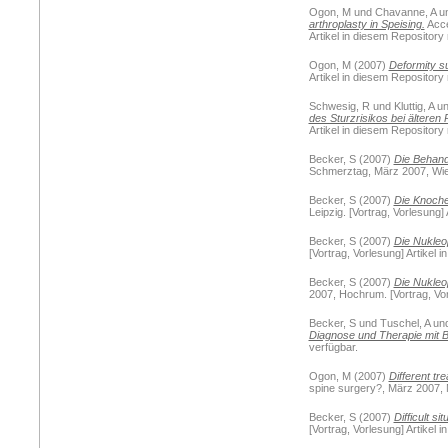
Ogon, M
und
Chavanne, A
u
arthroplasty in Speising.
Acce
Artikel in diesem Repository 
Ogon, M
(2007)
Deformity s
Artikel in diesem Repository 
Schwesig, R
und
Kluttig, A
u
des Sturzrisikos bei ältere
Artikel in diesem Repository 
Becker, S
(2007)
Die Behand
Schmerztag, März 2007, Wien.
Becker, S
(2007)
Die Knoch
Leipzig. [Vortrag, Vorlesung]
Becker, S
(2007)
Die Nukleop
[Vortrag, Vorlesung] Artikel 
Becker, S
(2007)
Die Nukleop
2007, Hochrum. [Vortrag, Vor
Becker, S
und
Tuschel, A
un
Diagnose und Therapie mit B
verfügbar.
Ogon, M
(2007)
Different tr
spine surgery?, März 2007, Ma
Becker, S
(2007)
Difficult s
[Vortrag, Vorlesung] Artikel 