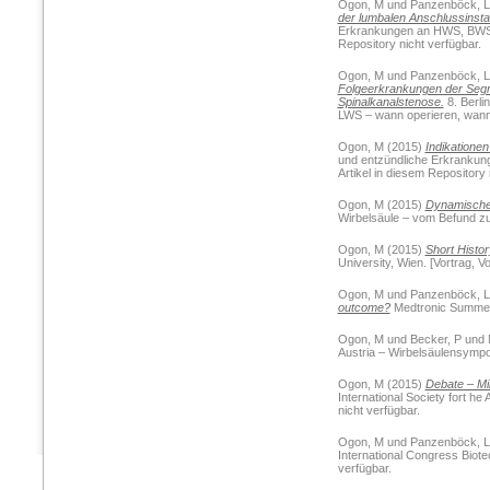
Ogon, M
und
Panzenböck, L
der lumbalen Anschlussinstabi
Erkrankungen an HWS, BWS an
Repository nicht verfügbar.
Ogon, M
und
Panzenböck, L
Folgeerkrankungen der Segm
Spinalkanalstenose.
8. Berli
LWS – wann operieren, wann ko
Ogon, M
(2015)
Indikatione
und entzündliche Erkrankung
Artikel in diesem Repository 
Ogon, M
(2015)
Dynamische S
Wirbelsäule – vom Befund zur
Ogon, M
(2015)
Short Histo
University, Wien. [Vortrag, V
Ogon, M
und
Panzenböck, L
outcome?
Medtronic Summer U
Ogon, M
und
Becker, P
und
Austria – Wirbelsäulensympos
Ogon, M
(2015)
Debate – Min
International Society fort h
nicht verfügbar.
Ogon, M
und
Panzenböck, L
International Congress Biotec
verfügbar.