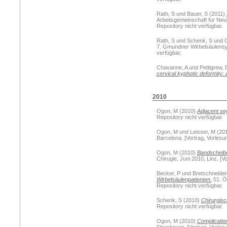
Rath, S
und
Bauer, S
(2011)
Arbeitsgemeinschaft für Neur
Repository nicht verfügbar.
Rath, S
und
Schenk, S
und
7. Gmundner Wirbelsäulensym
verfügbar.
Chavanne, A
und
Pettigrew,
cervical kyphotic deformity: 
2010
Ogon, M
(2010)
Adjacent se
Repository nicht verfügbar.
Ogon, M
und
Leisser, M
(20
Barcelona. [Vortrag, Vorlesun
Ogon, M
(2010)
Bandscheib
Chirugie, Juni 2010, Linz. [V
Becker, P
und
Bretschneider
Wirbelsäulenpatienten.
51. Ös
Repository nicht verfügbar.
Schenk, S
(2010)
Chirurgis
Repository nicht verfügbar.
Ogon, M
(2010)
Complication