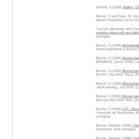
Schenk, S
(2008)
Ballett - 
Becker, S
und
Ogon, M
, eds
diesem Repository nicht verf
Tuschel, Alexander
und
Chav
vertebra plana with and with
verfügbar.
Becker, S
(2008)
Biomaterial
Vorlesung] Artikel in diesem 
Becker, S
(2008)
Biomechanic
WENMISS, Jänner 2008, London
Becker, S
(2008)
Biomechanic
EFORT, Mai 2008, Nizza. [Pos
Becker, S
(2008)
Biomechanic
/ AOA meeting, Juni 2008, Que
Becker, S
(2008)
Biomechani
April und Mai 2008, Wien. [Vo
Becker, S
(2008)
CPC: Basic 
Université de Sherbrooke, Ma
verfügbar.
Becker, Stephan
(2008)
Cha
Repository nicht verfügbar.
Becker, Stephan
(2008)
Chai