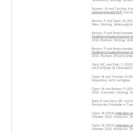
Strasbourg. [Vortrag, Vorlesu
Schenk, St
und
Tuschel, A
u
monosegmental PLIF.
Eurosp
Becker, P
und
Ogon, M
(201
Wien. [Vortrag, Vorlesung] Ar
Becker, P
und
Bretschneider
Pedikelschraubenfusionen be
2010, Bremen. [Vortrag, Vorle
Becker, P
und
Bretschneider
Pedikelschraubenfusionen be
2010, Bremen. [Poster] Artike
Sora, MC
und
Eder, C
(2010
ORTOPEDIE SI TRAUMATOLOGIE
Ogon, M
und
Tuschel, A
(20
Repository nicht verfügbar.
Ogon, M
und
Becker, P
(201
2010, Gmunden. [Vortrag, Vor
Bartl, R
und
Sora, MC
und
E
Revista de Ortopedie si Traum
Ogon, M
(2010)
Indication a
Oktober 2010, Innsbruck. [Vo
Ogon, M
(2010)
Indication a
Oktober 2010, Innsbruck. [Vo