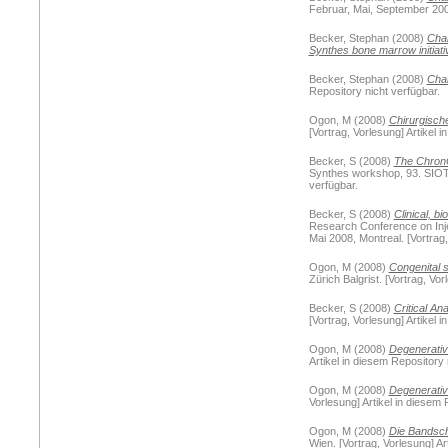
Februar, Mai, September 2008,
Becker, Stephan
(2008)
Chai
Synthes bone marrow initiati
Becker, Stephan
(2008)
Char
Repository nicht verfügbar.
Ogon, M
(2008)
Chirurgisch
[Vortrag, Vorlesung] Artikel 
Becker, S
(2008)
The ChronO
Synthes workshop, 93. SIOT 
verfügbar.
Becker, S
(2008)
Clinical, b
Research Conference on Injec
Mai 2008, Montreal. [Vortrag,
Ogon, M
(2008)
Congenital s
Zürich Balgrist. [Vortrag, Vo
Becker, S
(2008)
Critical An
[Vortrag, Vorlesung] Artikel 
Ogon, M
(2008)
Degenerativ
Artikel in diesem Repository 
Ogon, M
(2008)
Degenerativ
Vorlesung] Artikel in diesem 
Ogon, M
(2008)
Die Bandsch
Wien. [Vortrag, Vorlesung] Ar