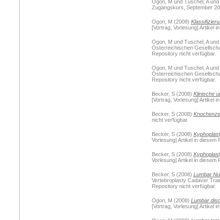
Ogon, M
und
Tuschel, A
un
Zugangskurs, September 2008,
Ogon, M
(2008)
Klassifizier
[Vortrag, Vorlesung] Artikel 
Ogon, M
und
Tuschel, A
un
Österreichischen Gesellschaf
Repository nicht verfügbar.
Ogon, M
und
Tuschel, A
un
Österreichischen Gesellschaf
Repository nicht verfügbar.
Becker, S
(2008)
Klinische
[Vortrag, Vorlesung] Artikel 
Becker, S
(2008)
Knochenzem
nicht verfügbar.
Becker, S
(2008)
Kyphoplast
Vorlesung] Artikel in diesem 
Becker, S
(2008)
Kyphoplast
Vorlesung] Artikel in diesem 
Becker, S
(2008)
Lumbar Nucl
Vertebroplasty Cadaver Train
Repository nicht verfügbar.
Ogon, M
(2008)
Lumbar disc 
[Vortrag, Vorlesung] Artikel 