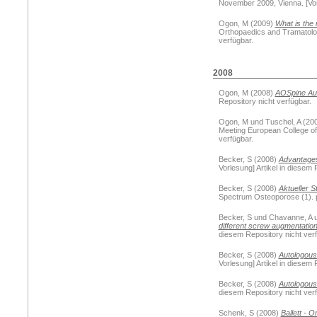
November 2009, Vienna. [Vort
Ogon, M
(2009)
What is the 
Orthopaedics and Tramatology
verfügbar.
2008
Ogon, M
(2008)
AOSpine Aus
Repository nicht verfügbar.
Ogon, M
und
Tuschel, A
(20
Meeting European College of 
verfügbar.
Becker, S
(2008)
Advantages
Vorlesung] Artikel in diesem 
Becker, S
(2008)
Aktueller 
Spectrum Osteoporose (1). p.
Becker, S
und
Chavanne, A
different screw augmentation
diesem Repository nicht verf
Becker, S
(2008)
Autologous 
Vorlesung] Artikel in diesem 
Becker, S
(2008)
Autologous 
diesem Repository nicht verf
Schenk, S
(2008)
Ballett - 