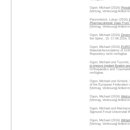
Ogon, Michael
(2016)
Presid
[Vortrag, Vorlesung] Artikel 
Panzenböck, Lukas
(2016)
Pharmacokinetic Data From A
[Vortrag, Vorlesung] Artikel 
Ogon, Michael
(2016)
Degene
the Spine., 15.-17.06.2016, S
Ogon, Michael
(2016)
EUROS
National Associations of Ort
Repository nicht verfügbar.
Ogon, Michael
und
Tuschel,
to impove implant fixation a
Orthopaedics and Traumatolog
verfügbar.
Ogon, Michael
und
Schenk, 
of the European Federation 
[Vortrag, Vorlesung] Artikel 
Ogon, Michael
(2016)
Welcom
[Vortrag, Vorlesung] Artikel 
Ogon, Michael
und
Machacek
Sigmund Freud Universität Wi
Ogon, Michael
(2016)
Wirbel
[Vortrag, Vorlesung] Artikel 