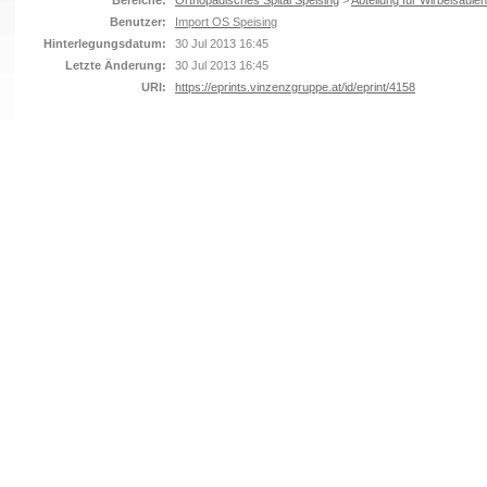
Bereiche:
Orthopädisches Spital Speising
>
Abteilung für Wirbelsäulen
Benutzer:
Import OS Speising
Hinterlegungsdatum:
30 Jul 2013 16:45
Letzte Änderung:
30 Jul 2013 16:45
URI:
https://eprints.vinzenzgruppe.at/id/eprint/4158