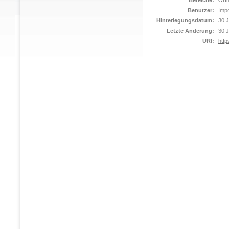
Bereiche:
Orth
Benutzer:
Impo
Hinterlegungsdatum:
30 J
Letzte Änderung:
30 J
URI:
http