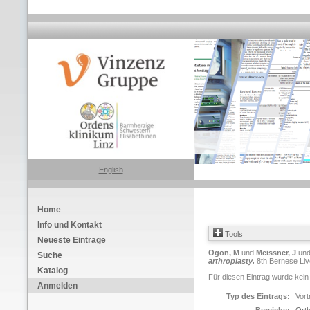
English
Home
Info und Kontakt
Tools
Neueste Einträge
Ogon, M
und
Meissner, J
un
Suche
arthroplasty.
8th Bernese Liv
Katalog
Für diesen Eintrag wurde kein
Anmelden
Typ des Eintrags:
Vort