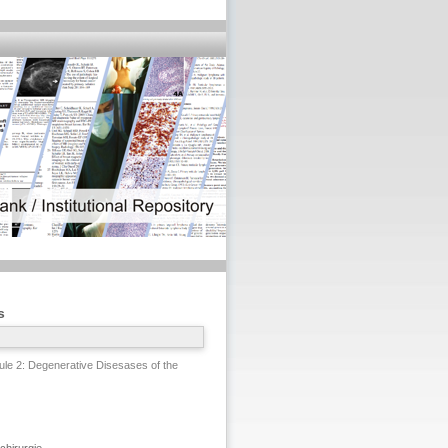
s
e 2: Degenerative Disesases of the