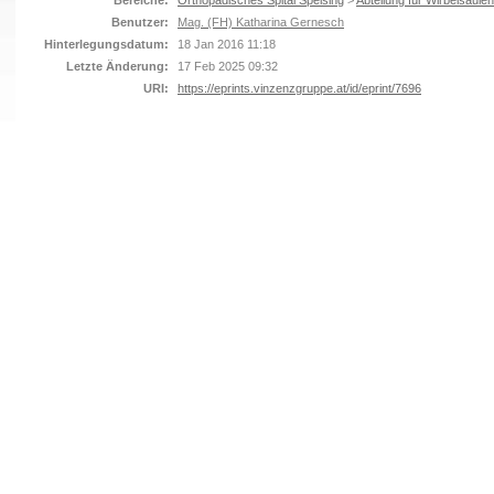
Bereiche:
Orthopädisches Spital Speising
>
Abteilung für Wirbelsäulen
Benutzer:
Mag. (FH) Katharina Gernesch
Hinterlegungsdatum:
18 Jan 2016 11:18
Letzte Änderung:
17 Feb 2025 09:32
URI:
https://eprints.vinzenzgruppe.at/id/eprint/7696