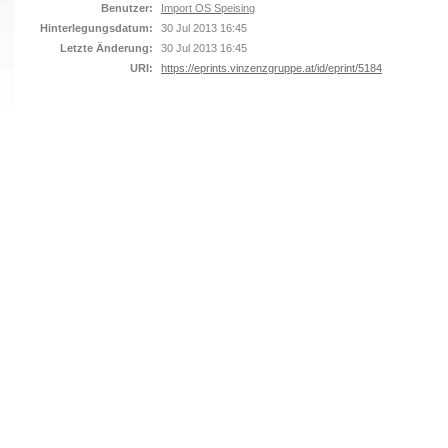
Benutzer:
Import OS Speising
Hinterlegungsdatum:
30 Jul 2013 16:45
Letzte Änderung:
30 Jul 2013 16:45
URI:
https://eprints.vinzenzgruppe.at/id/eprint/5184