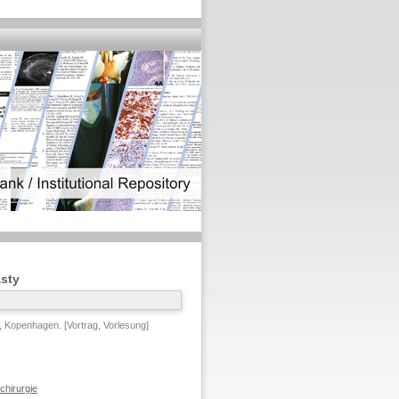
asty
 Kopenhagen. [Vortrag, Vorlesung]
chirurgie