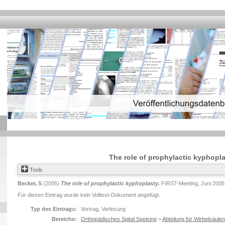
The role of prophylactic kyphopl
Tools
Becker, S
(2005)
The role of prophylactic kyphoplasty.
FIRST-Meeting, Juni 2005,
Für diesen Eintrag wurde kein Volltext-Dokument angefügt.
Typ des Eintrags:
Vortrag, Vorlesung
Bereiche:
Orthopädisches Spital Speising
>
Abteilung für Wirbelsäulen