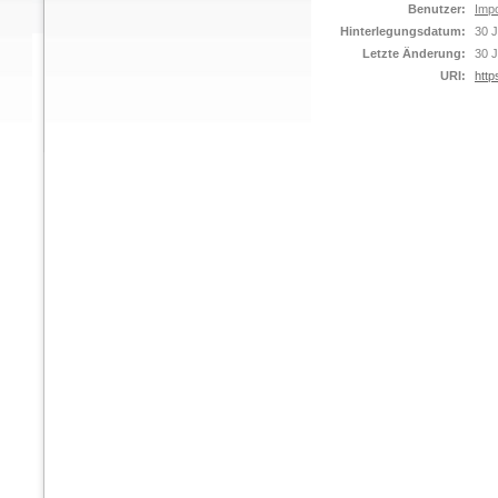
Benutzer:
Impo
Hinterlegungsdatum:
30 J
Letzte Änderung:
30 J
URI:
http