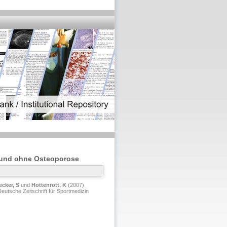
t und ohne Osteoporose
ecker, S
und
Hottenrott, K
(2007)
eutsche Zeitschrift für Sportmedizin