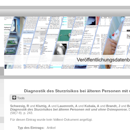
Diagnostik des Sturzrisikos bei älteren Personen mi
Tools
Schwesig, R
und
Kluttig, A
und
Lauenroth, A
und
Kubala, A
und
Brandt, J
und
B
Diagnostik des Sturzrisikos bei älteren Personen mit und ohne Osteoporose.
D
(58(7-8). p. 243.
Für diesen Eintrag wurde kein Volltext-Dokument angefügt.
Typ des Eintrags:
Artikel