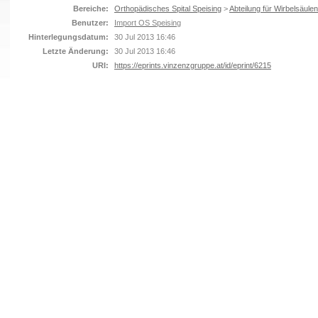
Bereiche:
Orthopädisches Spital Speising
>
Abteilung für Wirbelsäulen
Benutzer:
Import OS Speising
Hinterlegungsdatum:
30 Jul 2013 16:46
Letzte Änderung:
30 Jul 2013 16:46
URI:
https://eprints.vinzenzgruppe.at/id/eprint/6215