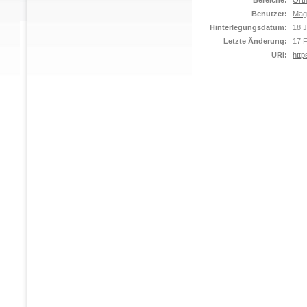
Bereiche:
Orth
Benutzer:
Mag
Hinterlegungsdatum:
18 J
Letzte Änderung:
17 
URI:
http