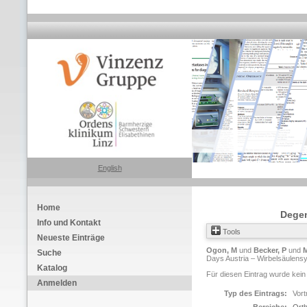
English
Home
Degen
Info und Kontakt
Tools
Neueste Einträge
Ogon, M
und
Becker, P
und
M
Suche
Days Austria – Wirbelsäulensy
Katalog
Für diesen Eintrag wurde kein
Anmelden
Typ des Eintrags:
Vort