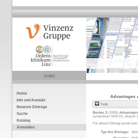
English
Home
Advantages a
Info und Kontakt
Tools
Neueste Einträge
Becker, S
(2006)
Advantages
Suche
symposium SINCOL, August 200
Katalog
Für diesen Eintrag wurde kein
Anmelden
Typ des Eintrags:
Vort