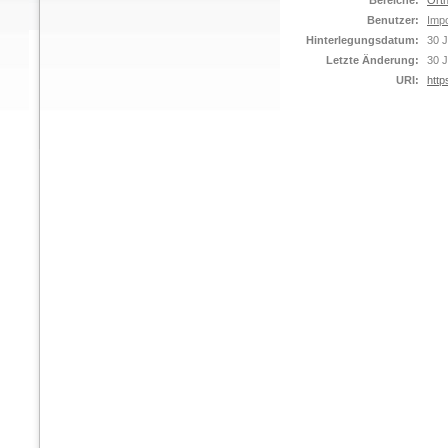
Bereiche:
Orth
Benutzer:
Impo
Hinterlegungsdatum:
30 J
Letzte Änderung:
30 J
URI:
http