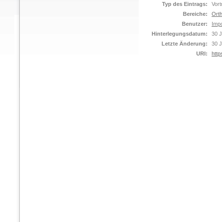
Typ des Eintrags:
Vort
Bereiche:
Orth
Benutzer:
Impo
Hinterlegungsdatum:
30 J
Letzte Änderung:
30 J
URI:
http