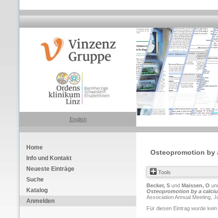
English
Home
Osteopromotion by 
Info und Kontakt
Neueste Einträge
Tools
Suche
Becker, S
und
Maissen, O
un
Katalog
Osteopromotion by a calciu
Association Annual Meeting, Ju
Anmelden
Für diesen Eintrag wurde kein