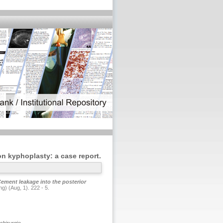
on kyphoplasty: a case report.
ement leakage into the posterior
) (Aug, 1). 222 - 5.