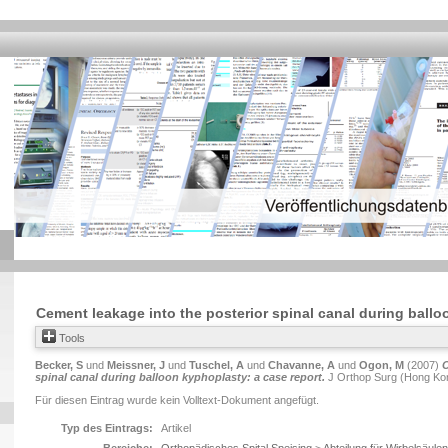
Cement leakage into the posterior spinal canal during ballo
Tools
Becker, S
und
Meissner, J
und
Tuschel, A
und
Chavanne, A
und
Ogon, M
(2007)
C
spinal canal during balloon kyphoplasty: a case report.
J Orthop Surg (Hong Kong
Für diesen Eintrag wurde kein Volltext-Dokument angefügt.
Typ des Eintrags:
Artikel