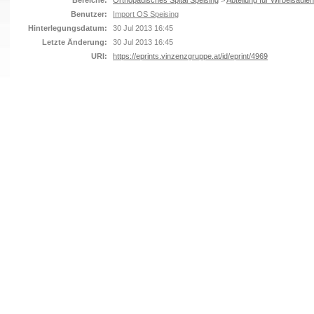
Bereiche:
Orthopädisches Spital Speising
>
Abteilung für Wirbelsäulen
Benutzer:
Import OS Speising
Hinterlegungsdatum:
30 Jul 2013 16:45
Letzte Änderung:
30 Jul 2013 16:45
URI:
https://eprints.vinzenzgruppe.at/id/eprint/4969