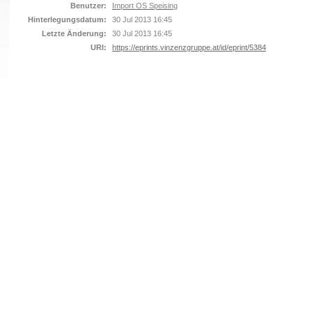
Benutzer:
Import OS Speising
Hinterlegungsdatum:
30 Jul 2013 16:45
Letzte Änderung:
30 Jul 2013 16:45
URI:
https://eprints.vinzenzgruppe.at/id/eprint/5384