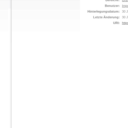
Bereiche:
Orth
Benutzer:
Impo
Hinterlegungsdatum:
30 J
Letzte Änderung:
30 J
URI:
http