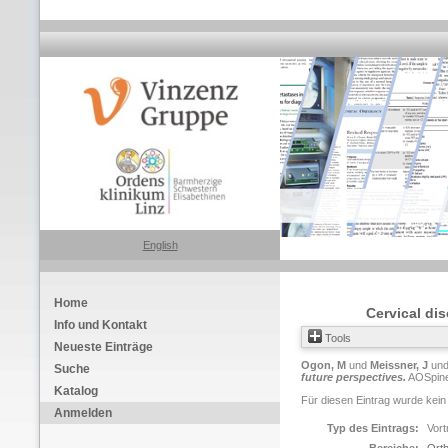
English
Home
Cervical di
Info und Kontakt
Tools
Neueste Einträge
Ogon, M
und
Meissner, J
un
Suche
future perspectives.
AOSpine 
Katalog
Für diesen Eintrag wurde kein
Anmelden
Typ des Eintrags:
Vort