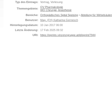
Typ des Eintrags:
Vortrag, Vorlesung
QV Pharmakologie
Themengebiete:
WO Chirurgie, Anästhesie
Bereiche:
Orthopädisches Spital Speising
>
Abteilung für Wirbelsäulen
Benutzer:
Mag. (FH) Katharina Gernesch
Hinterlegungsdatum:
10 Jan 2017 06:00
Letzte Änderung:
17 Feb 2025 09:32
URI:
https://eprints.vinzenzgruppe.at/id/eprint/7944