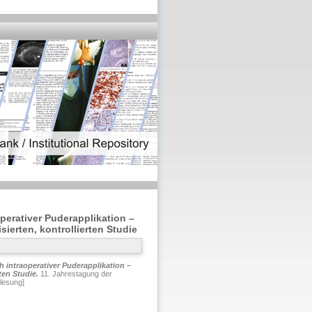
erativer Puderapplikation –
erten, kontrollierten Studie
intraoperativer Puderapplikation –
ten Studie.
11. Jahrestagung der
lesung]