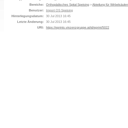
Bereiche:
Orthopädisches Spital Speising
>
Abteilung für Wirbelsäulen
Benutzer:
Import OS Speising
Hinterlegungsdatum:
30 Jul 2013 16:45
Letzte Änderung:
30 Jul 2013 16:45
URI:
https://eprints.vinzenzgruppe.at/id/eprint/5022