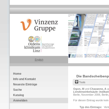
English
Home
Die Bandscheibenpr
Info und Kontakt
Tools
Neueste Einträge
Ogon, M
und
Chavanne, A
u
Suche
Lendenwirbelsäule: Indikati
Berlin, November 2006, Berlin,
Katalog
Anmelden
Für diesen Eintrag wurde kein
Typ des Eintrags:
Vort