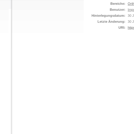
Bereiche:
Orth
Benutzer:
Impo
Hinterlegungsdatum:
30 J
Letzte Änderung:
30 J
URI:
http