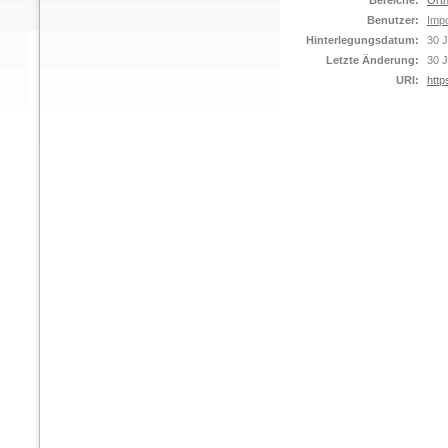
Bereiche:
Orth
Benutzer:
Impo
Hinterlegungsdatum:
30 J
Letzte Änderung:
30 J
URI:
http