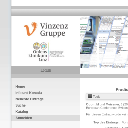
English
Home
Prodis
Info und Kontakt
Tools
Neueste Einträge
Ogon, M
und
Meissner, J
(20
Suche
European Conference. Evidenc
Katalog
Für diesen Eintrag wurde kein
Anmelden
Typ des Eintrags:
Vort