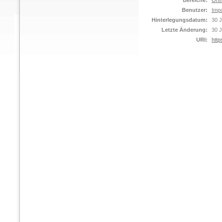
Bereiche:
Orth
Benutzer:
Impo
Hinterlegungsdatum:
30 J
Letzte Änderung:
30 J
URI:
http