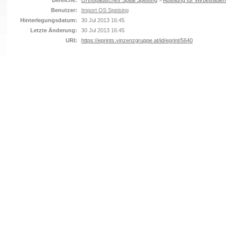
Bereiche:
Orthopädisches Spital Speising
>
Abteilung für Wirbelsäulen
Benutzer:
Import OS Speising
Hinterlegungsdatum:
30 Jul 2013 16:45
Letzte Änderung:
30 Jul 2013 16:45
URI:
https://eprints.vinzenzgruppe.at/id/eprint/5640