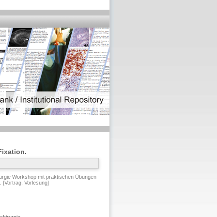
ixation.
urgie Workshop mit praktischen Übungen
 [Vortrag, Vorlesung]