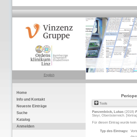
English
Home
Periope
Info und Kontakt
Tools
Neueste Einträge
Panzenböck, Lukas
(2018)
P
Suche
Steyr, Oberösterreich. [Vortra
Katalog
Für diesen Eintrag wurde kein
Anmelden
Typ des Eintrags:
Vort