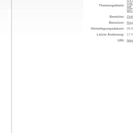
QV 
QW M
Themengebiete:
WE S
WO C
Bereiche:
Orth
Benutzer:
Mag
Hinterlegungsdatum:
05 A
Letzte Änderung:
17 
URI:
http