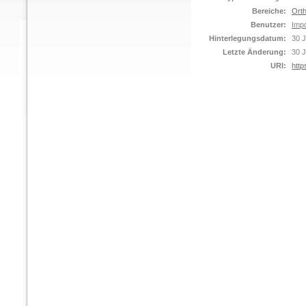
Bereiche:
Orth
Benutzer:
Impo
Hinterlegungsdatum:
30 J
Letzte Änderung:
30 J
URI:
http