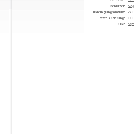
Bereiche:
Orth
Benutzer:
Mag
Hinterlegungsdatum:
24 
Letzte Änderung:
17 
URI:
http