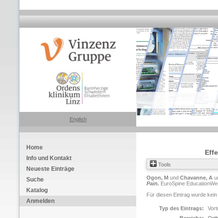
English
Home
Effe
Info und Kontakt
Tools
Neueste Einträge
Ogon, M
und
Chavanne, A
u
Suche
Pain.
EuroSpine EducationWeek
Katalog
Für diesen Eintrag wurde kein
Anmelden
Typ des Eintrags:
Vort