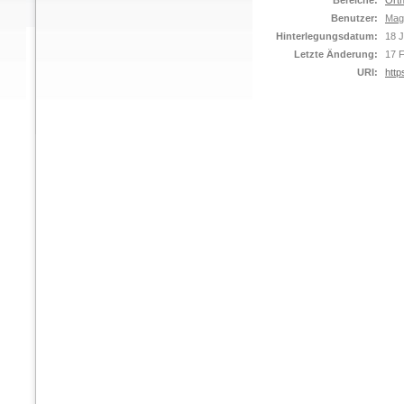
Bereiche:
Orth
Benutzer:
Mag
Hinterlegungsdatum:
18 J
Letzte Änderung:
17 
URI:
http