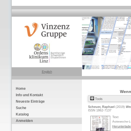
English
Home
Wenn 
Info und Kontakt
Tools
Neueste Einträge
Scheuer, Raphael
(2019)
Wen
Suche
ISSN 1862-7137
Katalog
Text
Anmelden
Ärztewoche-
Herunterlad