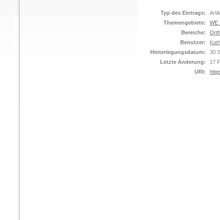
Typ des Eintrags:
Arti
Themengebiete:
WE S
Bereiche:
Orth
Benutzer:
Kat
Hinterlegungsdatum:
30 
Letzte Änderung:
17 
URI:
http