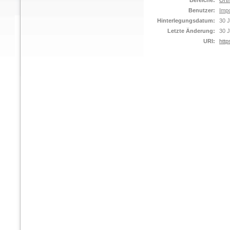
Bereiche:
Orth
Benutzer:
Impo
Hinterlegungsdatum:
30 J
Letzte Änderung:
30 J
URI:
http