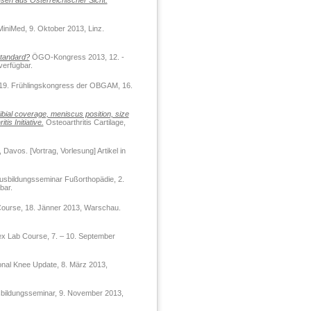
esen aus Österreichischer Sicht.
iniMed, 9. Oktober 2013, Linz.
standard?
ÖGO-Kongress 2013, 12. -
verfügbar.
9. Frühlingskongress der OBGAM, 16.
ibial coverage, meniscus position, size
is Initiative.
Osteoarthritis Cartilage,
Davos. [Vortrag, Vorlesung] Artikel in
bildungsseminar Fußorthopädie, 2.
bar.
ourse, 18. Jänner 2013, Warschau.
ex Lab Course, 7. – 10. September
onal Knee Update, 8. März 2013,
ldungsseminar, 9. November 2013,