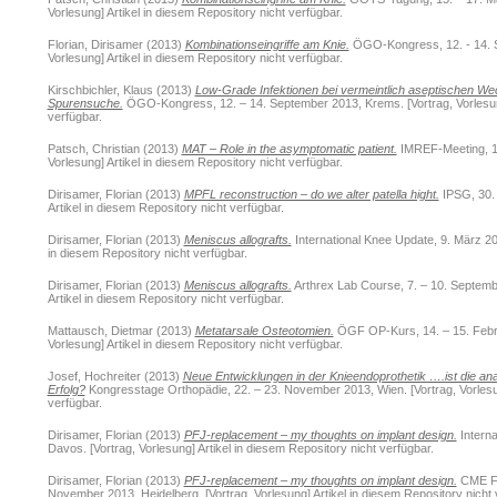
Vorlesung] Artikel in diesem Repository nicht verfügbar.
Florian, Dirisamer
(2013)
Kombinationseingriffe am Knie.
ÖGO-Kongress, 12. - 14. S
Vorlesung] Artikel in diesem Repository nicht verfügbar.
Kirschbichler, Klaus
(2013)
Low-Grade Infektionen bei vermeintlich aseptischen Wec
Spurensuche.
ÖGO-Kongress, 12. – 14. September 2013, Krems. [Vortrag, Vorlesung
verfügbar.
Patsch, Christian
(2013)
MAT – Role in the asymptomatic patient.
IMREF-Meeting, 10
Vorlesung] Artikel in diesem Repository nicht verfügbar.
Dirisamer, Florian
(2013)
MPFL reconstruction – do we alter patella hight.
IPSG, 30. 
Artikel in diesem Repository nicht verfügbar.
Dirisamer, Florian
(2013)
Meniscus allografts.
International Knee Update, 9. März 201
in diesem Repository nicht verfügbar.
Dirisamer, Florian
(2013)
Meniscus allografts.
Arthrex Lab Course, 7. – 10. Septemb
Artikel in diesem Repository nicht verfügbar.
Mattausch, Dietmar
(2013)
Metatarsale Osteotomien.
ÖGF OP-Kurs, 14. – 15. Febru
Vorlesung] Artikel in diesem Repository nicht verfügbar.
Josef, Hochreiter
(2013)
Neue Entwicklungen in der Knieendoprothetik ….ist die an
Erfolg?
Kongresstage Orthopädie, 22. – 23. November 2013, Wien. [Vortrag, Vorlesun
verfügbar.
Dirisamer, Florian
(2013)
PFJ-replacement – my thoughts on implant design.
Interna
Davos. [Vortrag, Vorlesung] Artikel in diesem Repository nicht verfügbar.
Dirisamer, Florian
(2013)
PFJ-replacement – my thoughts on implant design.
CME For
November 2013, Heidelberg. [Vortrag, Vorlesung] Artikel in diesem Repository nicht 