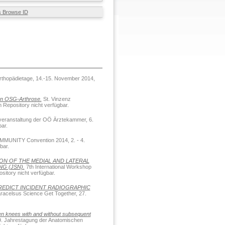
s Browse ID
rthopädietage, 14.-15. November 2014,
nen OSG-Arthrose.
St. Vinzenz
 Repository nicht verfügbar.
veranstaltung der OÖ Ärztekammer, 6.
bar.
OMMUNITY Convention 2014, 2. - 4.
bar.
ON OF THE MEDIAL AND LATERAL
G (JSN).
7th International Workshop
ository nicht verfügbar.
REDICT INCIDENT RADIOGRAPHIC
racelsus Science Get Together, 27.
een knees with and without subsequent
. Jahrestagung der Anatomischen