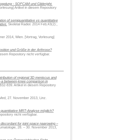
Kopplung - SOFCAM und Glideright.
Vorlesung] Artikel in diesem Repository
tion of semiquantitative vs quantitative
tive.
Skeletal Radiol. 2014 Feb;43(2):,
er 2014, Wien. [Vortrag, Vorlesung]
sition und Größe in der Arthrose?
esem Repository nicht verfügbar.
tribution of regional 3D meniscus and
y--a between-knee comparison in
 832-839. Artikel in diesem Repository
Med, 27. November 2013, Linz.
quantitative MRT-Analyse möglich?
epository nicht verfügbar.
discordant for joint space naarowing –
umatologie, 28. – 30. November 2013,