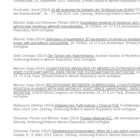
Gesellschaft, 24. September 2014, Salzburg. [Poster] Artikel in diesem Repository ni
Hochreiter, Josef
(2014)
Ist die anatomische Imitation der Schlüssel zum Erfolg?
ÖGO
der Endoprothetik", 16. - 17. Mai 2014, Linz. [Vortrag, Vorlesung] Artikel in diesem R
Blöcker, Katja
und
Dirisamer, Florian
(2014)
Quantitative analysis of meniscus size a
athroscopic meniscus allograft transplantation.
16. ESSKA, 14.-17.5.14, Amsterdam. [
Repository nicht verfügbar.
Blöcker, Katja
(2014)
Relevance of quantitative 3D parameters of meniscus positions f
knees with and without osteoarthritis.
16. ESSKA, 14-17.5.14, Amsterdam. [Poster] Ar
verfügbar.
Döttl, Christian
(2014)
Die Tücken des Nativröntgens.
Austrian Society of Hip Arthro
Vorlesung] Artikel in diesem Repository nicht verfügbar.
Blöcker, Katja
(2014)
QUANTITATIVE MEASURES OF MENISCUS EXTRUSION P
KNEE OSTEOARTHRITIS- DATA FROM THE OSTEOARTHRITIS INITITATIVE.
OA
24.-27.4.14, Paris. [Poster] Artikel in diesem Repository nicht verfügbar.
Blöcker, Katja
(2014)
RELATIONSHIP BETWEEEN SUBREGIONAL LONGITUDINA
POSITION IN KNEES WITH AND WITHOUT JOINT SPACE NARROWING- DATA
INITIATIVE.
OARSI World Congress on Osteoarthritis, 24.-27.4.14, Paris. [Poster] Ar
verfügbar.
Mattausch, Dietmar
(2014)
Diabetisches Fußsyndrom + Charcot Fuß.
Fortbildungs
März 2014, Linz. [Vortrag, Vorlesung] Artikel in diesem Repository nicht verfügbar.
Dirisamer, Florian
und
Blöcker, Katja
(2014)
Fixation Material ACL.
4th International
[Vortrag, Vorlesung] Artikel in diesem Repository nicht verfügbar.
Dirisamer, Florian
(2014)
Patellofemoral Degeneration- When do I use which system 
Update, 6.- 8. März 2014, Davos. [Vortrag, Vorlesung] Artikel in diesem Repository n