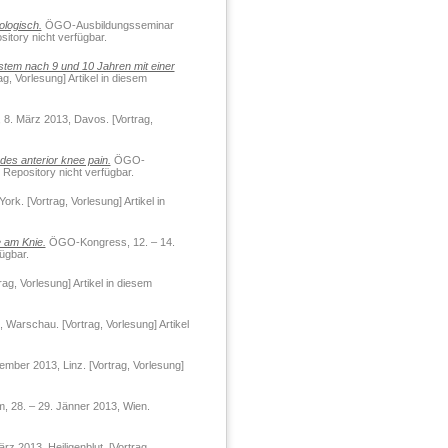
ologisch.
ÖGO-Ausbildungsseminar
sitory nicht verfügbar.
ystem nach 9 und 10 Jahren mit einer
 Vorlesung] Artikel in diesem
 8. März 2013, Davos. [Vortrag,
es anterior knee pain.
ÖGO-
 Repository nicht verfügbar.
k. [Vortrag, Vorlesung] Artikel in
 am Knie.
ÖGO-Kongress, 12. – 14.
ügbar.
g, Vorlesung] Artikel in diesem
Warschau. [Vortrag, Vorlesung] Artikel
ember 2013, Linz. [Vortrag, Vorlesung]
28. – 29. Jänner 2013, Wien.
 2013, Heiligenblut. [Vortrag,