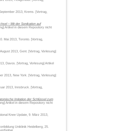
eptember 2013, Krems. [Vortrag,
hsel – Mit der Sonikation auf
] Artikel in diesem Repository nicht
. Mai 2013, Toronto. [Vortrag,
August 2013, Gent. [Vortrag, Vorlesung]
3, Davos. [Vortrag, Vorlesung] Artikel
er 2013, New York. [Vortrag, Vorlesung]
ar 2013, Innsbruck. [Vortrag,
atomische Imitation der Schlüssel zum
g] Artikel in diesem Repository nicht
tional Knee Update, 9. März 2013,
tbildung Uniklinik Heidelberg, 25.
verfügbar.