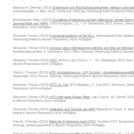
Mattausch, Dietmar
(2013)
Erkennung von Rückfußerkrankungen, klinisch und radi
Fußorthopädie, 2. März 2013, Innsbruck. [Vortrag, Vorlesung] Artikel in diesem Repo
Kirschbichler, Klaus
(2013)
Exzellente Ergebnisse mit dem Alloclassic Variall Hüfts
Survival Rate von >98%.
ÖGO-Kongress, 12. – 14. September 2013, Krems. [Vortrag,
Repository nicht verfügbar.
Dirisamer, Florian
(2013)
Functional anatomy of the ACL.
International Knee Update,
Vorlesung] Artikel in diesem Repository nicht verfügbar.
Dirisamer, Florian
(2013)
Genese eines Überlastungsyndroms am Knie am Beispiel d
Ausbildungsseminar, 9. November 2013, Wien. [Vortrag, Vorlesung] Artikel in diesem
Dirisamer, Florian
(2013)
HTO.
Arthrex Lab Course, 7. – 10. September 2013, New Yor
diesem Repository nicht verfügbar.
Patsch, Christian
(2013)
HTO Instruktionskurs, OP-Technik – Kombinationseingriffe
September 2013, Krems. [Vortrag, Vorlesung] Artikel in diesem Repository nicht verf
Dirisamer, Florian
(2013)
HTO vs. Uni.
AFG Meeting, 17. Juni 2013, München. [Vortra
Repository nicht verfügbar.
Dirisamer, Florian
(2013)
HTO with peek Power Plate.
Lab Course, 18. Jänner 2013, 
in diesem Repository nicht verfügbar.
Dirisamer, Florian
(2013)
Indikation und Technik der MAT.
Allograft im Fokus, 8. Nov
Artikel in diesem Repository nicht verfügbar.
Patsch, Christian
(2013)
Klinische Ergebnisse nach HTO.
Synthes HTO-Symposium, 
[Vortrag, Vorlesung] Artikel in diesem Repository nicht verfügbar.
Patsch, Christian
(2013)
Kombinationseingriffe am Knie.
GOTS-Tagung, 15. – 17. März