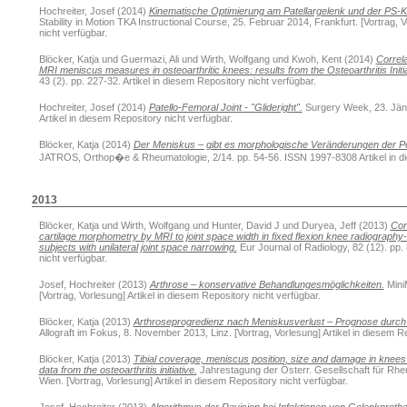
Hochreiter, Josef
(2014)
Kinematische Optimierung am Patellargelenk und der PS-
Stability in Motion TKA Instructional Course, 25. Februar 2014, Frankfurt. [Vortrag, 
nicht verfügbar.
Blöcker, Katja
und
Guermazi, Ali
und
Wirth, Wolfgang
und
Kwoh, Kent
(2014)
Correla
MRI meniscus measures in osteoarthritic knees: results from the Osteoarthritis Initia
43 (2). pp. 227-32. Artikel in diesem Repository nicht verfügbar.
Hochreiter, Josef
(2014)
Patello-Femoral Joint - "Glideright".
Surgery Week, 23. Jänn
Artikel in diesem Repository nicht verfügbar.
Blöcker, Katja
(2014)
Der Meniskus – gibt es morphologische Veränderungen der Po
JATROS, Orthop�e & Rheumatologie, 2/14. pp. 54-56. ISSN 1997-8308 Artikel in di
2013
Blöcker, Katja
und
Wirth, Wolfgang
und
Hunter, David J
und
Duryea, Jeff
(2013)
Con
cartilage morphometry by MRI to joint space width in fixed flexion knee radiograph
subjects with unilateral joint space narrowing.
Eur Journal of Radiology, 82 (12). pp.
nicht verfügbar.
Josef, Hochreiter
(2013)
Arthrose – konservative Behandlungesmöglichkeiten.
Mini
[Vortrag, Vorlesung] Artikel in diesem Repository nicht verfügbar.
Blöcker, Katja
(2013)
Arthroseprogredienz nach Meniskusverlust – Prognose durch 
Allograft im Fokus, 8. November 2013, Linz. [Vortrag, Vorlesung] Artikel in diesem R
Blöcker, Katja
(2013)
Tibial coverage, meniscus position, size and damage in knees 
data from the osteoarthritis initiative.
Jahrestagung der Österr. Gesellschaft für Rhe
Wien. [Vortrag, Vorlesung] Artikel in diesem Repository nicht verfügbar.