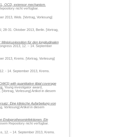
 ACL, OCD, extensor mechanism.
Repository nicht verfügbar.
r 2013, Wels. [Vortrag, Vorlesung]
28-31. Oktober 2013, Berlin. [Vortrag,
Miniskusiposition für den longitudinalen
gress 2013, 12. – 14. September
r 2013, Krems. [Vortrag, Vorlesung]
. - 14. September 2013, Krems.
OAKS) with quantitative tibial coverage
ve.
Young investigator award,
[Vortrag, Vorlesung] Artikel in diesem
satz: Eine klinische Aufarbeitung von
 Vorlesung] Artikel in diesem
on Endoprotheseninfektionen. Ein
iesem Repository nicht verfügbar.
 12. – 14. September 2013, Krems.