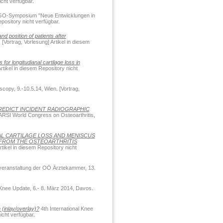
cht verfügbar.
-Symposium "Neue Entwicklungen in
epository nicht verfügbar.
nd position of patients after
Vortrag, Vorlesung] Artikel in diesem
or longitudianal cartilage loss in
tikel in diesem Repository nicht
scopy, 9.-10.5.14, Wien. [Vortrag,
REDICT INCIDENT RADIOGRAPHIC
RSI World Congress on Osteoarthritis,
L CARTILAGE LOSS AND MENISCUS
 FROM THE OSTEOARTHRITIS
tikel in diesem Repository nicht
veranstaltung der OÖ Ärztekammer, 13.
 Knee Update, 6.- 8. März 2014, Davos.
(inlay/overlay)?
4th International Knee
icht verfügbar.