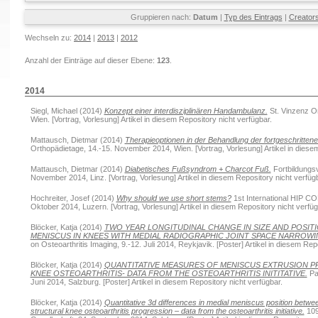
Gruppieren nach:
Datum
|
Typ des Eintrags
|
Creator
Wechseln zu:
2014
|
2013
|
2012
Anzahl der Einträge auf dieser Ebene:
123
.
2014
Siegl, Michael
(2014)
Konzept einer interdisziplinären Handambulanz.
St. Vinzenz O
Wien. [Vortrag, Vorlesung] Artikel in diesem Repository nicht verfügbar.
Mattausch, Dietmar
(2014)
Therapieoptionen in der Behandlung der fortgeschritte
Orthopädietage, 14.-15. November 2014, Wien. [Vortrag, Vorlesung] Artikel in diesem
Mattausch, Dietmar
(2014)
Diabetisches Fußsyndrom + Charcot Fuß.
Fortbildungs
November 2014, Linz. [Vortrag, Vorlesung] Artikel in diesem Repository nicht verfüg
Hochreiter, Josef
(2014)
Why should we use short stems?
1st International HIP C
Oktober 2014, Luzern. [Vortrag, Vorlesung] Artikel in diesem Repository nicht verfüg
Blöcker, Katja
(2014)
TWO YEAR LONGITUDINAL CHANGE IN SIZE AND POSITI
MENISCUS IN KNEES WITH MEDIAL RADIOGRAPHIC JOINT SPACE NARROWIN
on Osteoarthritis Imaging, 9.-12. Juli 2014, Reykjavik. [Poster] Artikel in diesem Rep
Blöcker, Katja
(2014)
QUANTITATIVE MEASURES OF MENISCUS EXTRUSION P
KNEE OSTEOARTHRITIS- DATA FROM THE OSTEOARTHRITIS INITITATIVE.
Pa
Juni 2014, Salzburg. [Poster] Artikel in diesem Repository nicht verfügbar.
Blöcker, Katja
(2014)
Quantitative 3d differences in medial meniscus position betw
structural knee osteoarthritis progression – data from the osteoarthritis initiative.
109