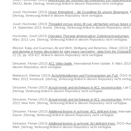
Josef, Hochreiter
(2013)
Algorithmus der Revision bei Infektionen von Gelenkproth
DKOU, Berlin. [Vortrag, Vorlesung] Artikel in diesem Repository nicht verfügbar.
Josef, Hochreiter
(2013)
Unser Kniegelenk – die Grundlage für unsere Bewegung.
M
[Vortrag, Vorlesung] Artikel in diesem Repository nicht verfügbar.
Josef, Hochreiter
(2013)
Threaded versus press-fit cup: old fashion versus future 
14. September 2013, Krems. [Vortrag, Vorlesung] Artikel in diesem Repository nicht 
Hochreiter, Josef
(2013)
Operative Therapie degenerativer Gelenkserkrankungen.
1
März 2013, Linz. [Vortrag, Vorlesung] Artikel in diesem Repository nicht verfügbar.
Blöcker, Katja
und
Guermazi, Ali
und
Wirth, Wolfgang
und
Benichou, Olivier
(2013)
T
and damage in knees discordant for joint space narrowing - data from the Osteoarthrit
21 (3). pp. 419-427. Artikel in diesem Repository nicht verfügbar.
Dirisamer, Florian
(2013)
ACL Video battle.
International Knee Update, 9. März 2013, 
diesem Repository nicht verfügbar.
Mattausch, Dietmar
(2013)
Achsfehlstellungen und Formvarianten am Fuß.
ÖGO-Aus
März 2013, Innsbruck. [Vortrag, Vorlesung] Artikel in diesem Repository nicht verfüg
Dirisamer, Florian
(2013)
Actual trends and techniques in ACL reconstruction.
Lab C
[Vortrag, Vorlesung] Artikel in diesem Repository nicht verfügbar.
Dirisamer, Florian
(2013)
Actual trends and techniques in ACL reconstruction.
Arthr
2013, New York. [Vortrag, Vorlesung] Artikel in diesem Repository nicht verfügbar.
Dirisamer, Florian
(2013)
Additional lesions in achronic ACL deficient knee.
Internati
Davos. [Vortrag, Vorlesung] Artikel in diesem Repository nicht verfügbar.
Dirisamer, Florian
(2013)
Additional lesions in achronic Acl deficient knee.
ÖGO-Ausbi
Wien. [Vortrag, Vorlesung] Artikel in diesem Repository nicht verfügbar.