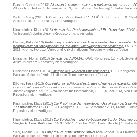
Patsch, Christian
(2013)
Allografts in reconstructive and revision knee surgery –
Allografts im Fokus, 8. November 2013, Linz. [Vortrag, Vorlesung] Artikel in diesem 
Weber, Georg
(2013)
Arthrose vs. offene Bankart-OP.
OÖ Schulterforum, 10. Oktobe
Artikel in diesem Repository nicht verfügbar.
Kirschbichler, Klaus
(2013)
Aseptischer Prothesenwechsel? Ein Trugschluss!
DKOU, 
Vorlesung] Artikel in diesem Repository nicht verfügbar.
Blöcker, Katja
(2013)
Bedeutung quantitativer, dreidimensionaler Messparameter der 
Knorpelverlust in Kniegelenken mit und ohne Gelenksspaltverschmälerung.
ÖGO-Kon
2013, Krems. [Vortrag, Vorlesung] Artikel in diesem Repository nicht verfügbar.
Dirisamer, Florian
(2013)
Benefits der ASK-MAT.
ÖGO-Kongress, 12. – 14. Septembe
Artikel in diesem Repository nicht verfügbar.
Dirisamer, Florian
(2013)
Chirurgie des vorderen Knieschmerzes.
ÖGO-Kongress, 12
[Vortrag, Vorlesung] Artikel in diesem Repository nicht verfügbar.
Blöcker, Katja
(2013)
Correlation of radiological estimates of meniscus extrusion (M
in knees with and without joint space narrowing results from the osteoarthritis initiati
Jahreskongress der Dt. Gesellschaft für Biomechanik, 16. – 18. Mai 2013, Neu-Ulm. 
Repository nicht verfügbar.
Kirschbichler, Klaus
(2013)
Die Prophyaxe der heterotopen Ossifikation bei Gelenker
179 implantierten H-TEP.
ÖGO-Kongress, 12. - 14. September 2013, Krems. [Vortrag,
Repository nicht verfügbar.
Kirschbichler, Klaus
(2013)
Die Sonikation – eine Verbesserung bei der Diagnose v
Vergleich dreier Methoden.
DKOU, 28-31. Oktober 2013, Berlin. [Poster] Artikel in d
Siegl, Michael
(2013)
Early results of the Arthrex Universe® Glenoid.
ÖGO-Kongress,
[Vortrag, Vorlesung] Artikel in diesem Repository nicht verfügbar.