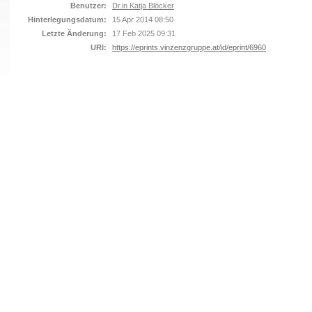
Benutzer:
Dr.in Katja Blöcker
Hinterlegungsdatum:
15 Apr 2014 08:50
Letzte Änderung:
17 Feb 2025 09:31
URI:
https://eprints.vinzenzgruppe.at/id/eprint/6960