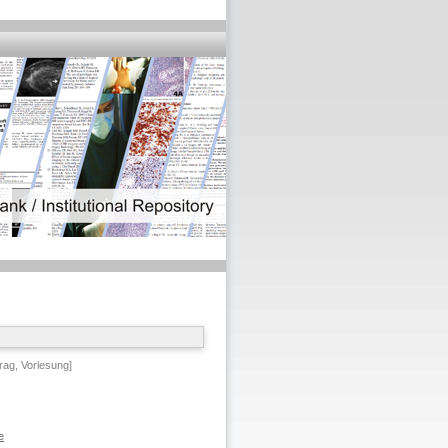
rag, Vorlesung]
e