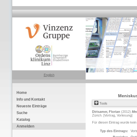
English
Home
Meniskust
Info und Kontakt
Tools
Neueste Einträge
Dirisamer, Florian
(2012)
Men
Suche
Zürich. [Vortrag, Vorlesung]
Katalog
Für diesen Eintrag wurde kein
Anmelden
Typ des Eintrags:
Vort