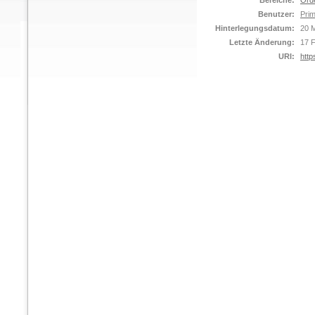
Bereiche:
Ord
Benutzer:
Prim
Hinterlegungsdatum:
20 M
Letzte Änderung:
17 
URI:
http