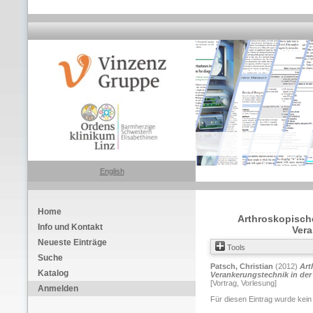
English
Home
Arthroskopische
Info und Kontakt
Vera
Neueste Einträge
Tools
Suche
Patsch, Christian
(2012)
Art
Katalog
Verankerungstechnik in der
[Vortrag, Vorlesung]
Anmelden
Für diesen Eintrag wurde kein