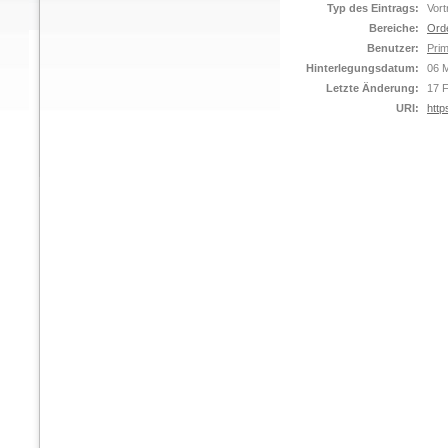
Typ des Eintrags:
Vort
Bereiche:
Ord
Benutzer:
Prim
Hinterlegungsdatum:
06 M
Letzte Änderung:
17 
URI:
http