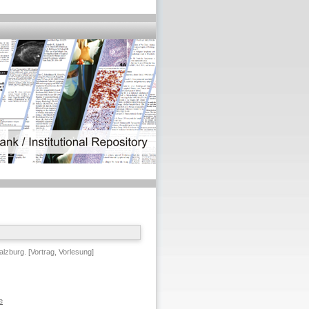
lzburg. [Vortrag, Vorlesung]
e