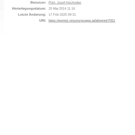
Benutzer:
Prim. Josef Hochreiter
Hinterlegungsdatum:
20 Mai 2014 11:16
Letzte Änderung:
17 Feb 2025 09:31
URI:
https://eprints.vinzenzgruppe.at/id/eprint/7051