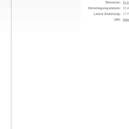
Benutzer:
Dr.i
Hinterlegungsdatum:
15 A
Letzte Änderung:
17 
URI:
http