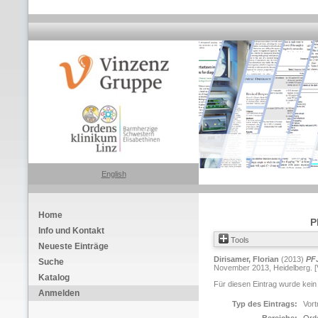
English
Home
P
Info und Kontakt
Tools
Neueste Einträge
Dirisamer, Florian
(2013)
PFJ
Suche
November 2013, Heidelberg. [V
Katalog
Für diesen Eintrag wurde kein
Anmelden
Typ des Eintrags:
Vort