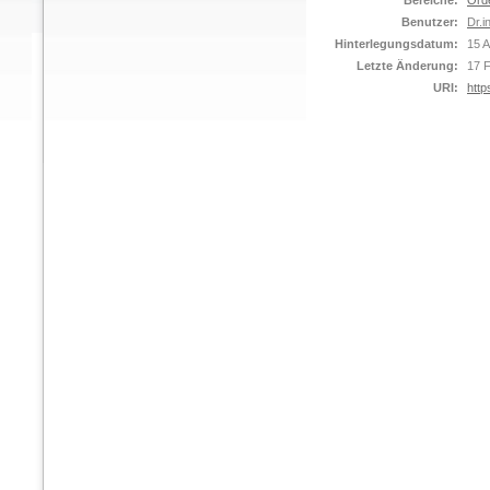
Bereiche:
Ord
Benutzer:
Dr.i
Hinterlegungsdatum:
15 A
Letzte Änderung:
17 
URI:
http