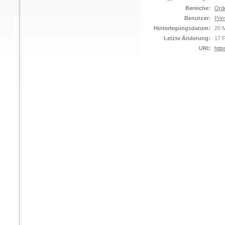
Bereiche:
Ord
Benutzer:
Prim
Hinterlegungsdatum:
20 M
Letzte Änderung:
17 
URI:
http