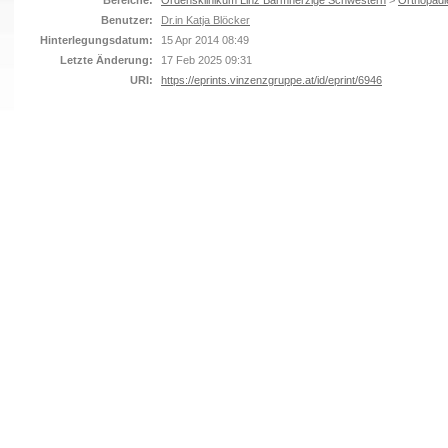
Bereiche:
Ordensklinikum Linz Barmherzige Schwestern
>
Orthopädi
Benutzer:
Dr.in Katja Blöcker
Hinterlegungsdatum:
15 Apr 2014 08:49
Letzte Änderung:
17 Feb 2025 09:31
URI:
https://eprints.vinzenzgruppe.at/id/eprint/6946