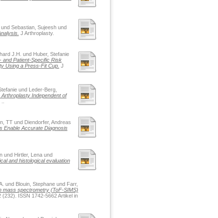
und
Sebastian, Sujeesh
und
nalysis.
J Arthroplasty.
hard J.H.
und
Huber, Stefanie
 and Patient-Specific Risk
ty Using a Press-Fit Cup.
J
tefanie
und
Leder-Berg,
 Arthroplasty Independent of
..
n, TT
und
Diendorfer, Andreas
s Enable Accurate Diagnosis
n
und
Hirtler, Lena
und
cal and histological evaluation
A.
und
Blouin, Stephane
und
Farr,
ion mass spectrometry (ToF-SIMS)
 (232). ISSN 1742-5662 Artikel in