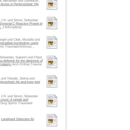
r, Alexander
und
Dominkus,
Acnes in Periprosthetic Hip
 J.H.
und
Simon, Sebastian
f Synovial C-Reactive Protein in
.
J Arthroplasty.
Angel
und
Citak, Mustafa
und
intratibial morphology using
ts Traumatol Arthrosc ..
Sebastian, Sujeesh
und
Chlud,
a-defensin for the diagnosis of
roplasty.
Arch Orthop Trauma
und
Tobudic, Selma
und
prosthetic hip and knee joint
 J.H.
und
Simon, Sebastian
 count: A simple and
Surg Sports Traumatol
)
Landmark Detection for