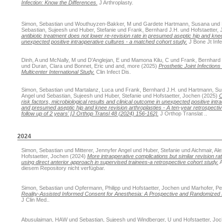
Infection: Know the Differences.
J Arthroplasty.
Simon, Sebastian
und
Wouthuyzen-Bakker, M
und
Gardete Hartmann, Susana
und
Sebastian, Sujeesh
und
Huber, Stefanie
und
Frank, Bernhard J.H.
und
Hofstaetter,
antibiotic treatment does not lower re-revision rate in presumed aseptic hip and knee
unexpected positive intraoperative cultures - a matched cohort study.
J Bone Jt Infe
Dinh, A
und
McNally, M
und
D'Anglejan, E
und
Mamona Kilu, C
und
Frank, Bernhard 
und
Duran, Clara
und
Bonnet, Eric
und
and, more
(2025)
Prosthetic Joint Infection
Multicenter International Study.
Clin Infect Dis.
Simon, Sebastian
und
Martalanz, Luca
und
Frank, Bernhard J.H.
und
Hartmann, Su
Angel
und
Sebastian, Sujeesh
und
Huber, Stefanie
und
Hofstaetter, Jochen
(2025)
C
risk factors, microbiological results and clinical outcome in unexpected positive intr
and presumed aseptic hip and knee revision arthroplasties - A ten-year retrospecti
follow up of 2 years' [J Orthop Transl 48 (2024) 156-162].
J Orthop Translat ..
2024
Simon, Sebastian
und
Mitterer, Jennyfer Angel
und
Huber, Stefanie
und
Aichmair, Al
Hofstaetter, Jochen
(2024)
More intraoperative complications but similar revision rate
using direct anterior approach in supervised trainees-a retrospective cohort study.
A
diesem Repository nicht verfügbar.
Simon, Sebastian
und
Opfermann, Philipp
und
Hofstaetter, Jochen
und
Marhofer, Pe
Reality-Assisted Informed Consent for Anesthesia: A Prospective and Randomized 
J Clin Med..
Abusulaiman, HAW
und
Sebastian, Sujeesh
und
Windberger, U
und
Hofstaetter, Jo