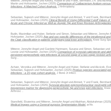
Mitterer, Jennyfer Angel
und
Kinsky, Rudolf M
und
Frank, Bernhard J.H.
und
Aichmai
Martin
und
Hofstaetter, Jochen
(2025)
Comparison of Cutibacterium Avidum versus 
Infections: A Matched Cohort Analysis.
J Arthroplasty.
Sebastian, Sujeesh
und
Mitterer, Jennyfer Angel
und
Ahmed, Y
und
Frank, Bernhard
und
Hofstaetter, Jochen
(2025)
Clinical Benefit of Using Differential Cutoff Values o
Acute and Chronic Infected as Well as Aseptic Hip and Knee Revision Arthroplasties
Budin, Maximilian
und
Huber, Stefanie
und
Simon, Sebastian
und
Mitterer, Jennyfer 
Hofstaetter, Jochen
(2025)
Age and sex-specific differences of the intrafemoral and 
the Citak classification in patients undergoing total knee arthroplasty.
Knee Surg Spor
Mitterer, Jennyfer Angel
und
Gardete Hartmann, Susana
und
Simon, Sebastian
und
Leonie
und
Hofstaetter, Jochen
(2025)
Comparison of synovial calprotectin and alph
persistent periprosthetic joint infections at second stage of a two-stage revision arth
Surg ..
Achatz, Veronika
und
Mitterer, Jennyfer Angel
und
Huber, Stefanie
und
Akcicek, Ece
Sebastian, Sujeesh
und
Hofstaetter, Jochen
(2025)
Proteus-species-associated peri
infections - a 15-year cohort analysis.
J Bone Jt Infect.
Sebastian, Sujeesh
und
Mitterer, Jennyfer Angel
und
Ahmed, Y
und
Frank, Bernhard
und
Hofstaetter, Jochen
(2025)
Synovial absolute polymorphonuclear neutrophil cell
inexpensive marker for diagnosing periprosthetic hip and knee joint infections.
Knee 
Arthrosc ..
Stansfield, Ekaterina
und
Mitterer, Jennyfer Angel
und
Altahhan, Abdulrahman
(2025
Medical Images using a General-purpose Segmentation Model.
arXiv.