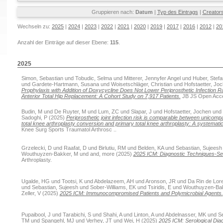
Gruppieren nach:
Datum
|
Typ des Eintrags
|
Creator
Wechseln zu:
2025
|
2024
|
2023
|
2022
|
2021
|
2020
|
2019
|
2017
|
2016
|
2012
|
20
Anzahl der Einträge auf dieser Ebene:
115
.
2025
Simon, Sebastian
und
Tobudic, Selma
und
Mitterer, Jennyfer Angel
und
Huber, Stefa
und
Gardete-Hartmann, Susana
und
Woisetschläger, Christian
und
Hofstaetter, Jo
Prophylaxis with Addition of Doxycycline Does Not Lower Periprosthetic Infection R
Anterior Total Hip Replacement: A Cohort Study on 7,917 Patients.
JB JS Open Acce
Budin, M
und
De Ruyter, M
und
Lum, ZC
und
Slapar, J
und
Hofstaetter, Jochen
und
Sadoghi, P
(2025)
Periprosthetic joint infection risk is comparable between unicomp
total knee arthroplasty conversion and primary total knee arthroplasty: A systemati
Knee Surg Sports Traumatol Arthrosc ..
Grzelecki, D
und
Raafat, D
und
Birlutiu, RM
und
Belden, KA
und
Sebastian, Sujeesh
Wouthuyzen-Bakker, M
und
and, more
(2025)
2025 ICM: Diagnostic Techniques-Ser
Arthroplasty.
Ugalde, HG
und
Tootsi, K
und
Abdelazeem, AH
und
Aronson, JR
und
Da Rin de Lor
und
Sebastian, Sujeesh
und
Sober-Williams, EK
und
Tsiridis, E
und
Wouthuyzen-Bak
Zeller, V
(2025)
2025 ICM: Immunocompromised Patients and Polymicrobial Agents.
Pupaibool, J
und
Tarabichi, S
und
Shahi, A
und
Linton, A
und
Abdelnasser, MK
und
Se
TM
und
Spangehl, MJ
und
Verhey, JT
und
Wei, H
(2025)
2025 ICM: Serological Diagn