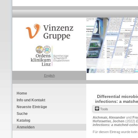
English
Home
Differential microb
Info und Kontakt
infections: a matche
Neueste Einträge
Tools
Suche
Aichmair, Alexander
und
Fra
Katalog
Hofstaetter, Jochen
(2022)
D
infections: a matched-cohor
Anmelden
Für diesen Eintrag wurde kein