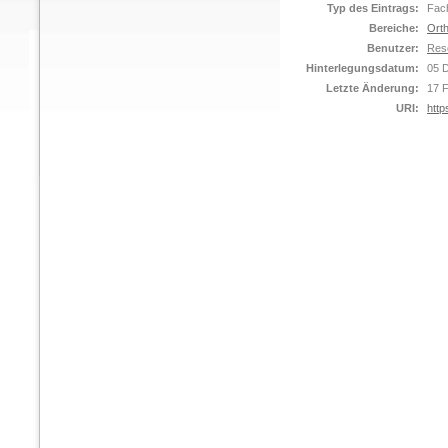
Typ des Eintrags:
Fach
Bereiche:
Orth
Benutzer:
Res
Hinterlegungsdatum:
05 
Letzte Änderung:
17 
URI:
http