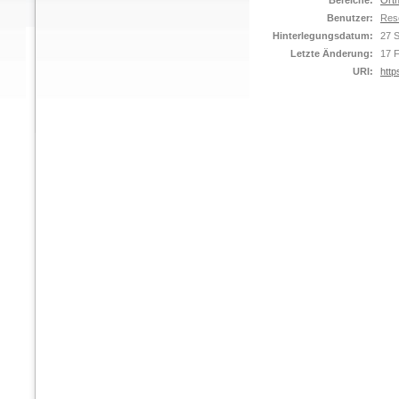
Bereiche:
Orth
Benutzer:
Res
Hinterlegungsdatum:
27 
Letzte Änderung:
17 
URI:
http