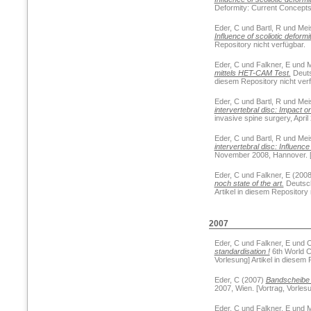
Deformity: Current Concepts,
Eder, C
und
Bartl, R
und
Mei
Influence of scoliotic deformit
Repository nicht verfügbar.
Eder, C
und
Falkner, E
und
M
mittels HET-CAM Test.
Deutsc
diesem Repository nicht verf
Eder, C
und
Bartl, R
und
Mei
intervertebral disc: Impact o
invasive spine surgery, April
Eder, C
und
Bartl, R
und
Mei
intervertebral disc: Influence
November 2008, Hannover. [Vo
Eder, C
und
Falkner, E
(200
noch state of the art.
Deutsche
Artikel in diesem Repository 
2007
Eder, C
und
Falkner, E
und
O
standardisation !
6th World Co
Vorlesung] Artikel in diesem 
Eder, C
(2007)
Bandscheibe 
2007, Wien. [Vortrag, Vorlesu
Eder, C
und
Falkner, E
und
M