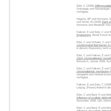
Eder, C
(2008)
Differenziald
Onkologie und Hämatologie / W
verfügbar.
Hagerty, BP
und
Hermann, 
und
Strobl, W
(2008)
Early e
Hormons and Metabolic Resear
Falkner, E
und
Eder, C
und
W
Engineering.
World Forum for 
Eder, C
und
Urthaler, C
und
cerebrospinal fluid barrier in 
in diesem Repository nicht v
Eder, C
und
Falkner, E
und
O
chick chorionallantoic membr
Research, Januar 2008, Kyoto
Eder, C
und
Falkner, E
und
O
chorionallantoic membrane (C
navigated and minimal invasiv
verfügbar.
Falkner, E
und
Eder, C
(200
Leipzig. [Poster] Artikel in 
Eder, C
und
Bartl, R
und
Mei
Influence of scoliotic deformit
November 2008, Ulm. [Vortrag
Eder, C
und
Bartl, R
und
Mei
Influence of scoliotic deformit