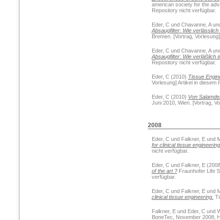
american society for the adv
Repository nicht verfügbar.
Eder, C
und
Chavanne, A
un
Absaugfilter: Wie verlässlich
Bremen. [Vortrag, Vorlesung] 
Eder, C
und
Chavanne, A
un
Absaugfilter: Wie verläßlich 
Repository nicht verfügbar.
Eder, C
(2010)
Tissue Engine
Vorlesung] Artikel in diesem 
Eder, C
(2010)
Von Salamder
Juni 2010, Wien. [Vortrag, Vo
2008
Eder, C
und
Falkner, E
und
M
for clinical tissue engineering
nicht verfügbar.
Eder, C
und
Falkner, E
(200
of the art ?
Fraunhofer Life S
verfügbar.
Eder, C
und
Falkner, E
und
M
clinical tissue engineering.
Ti
Falkner, E
und
Eder, C
und
W
BoneTec, November 2008, Han