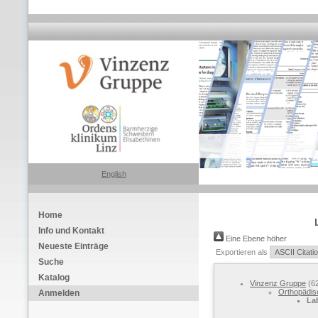
English
Home
Info und Kontakt
Eine Ebene höher
Neueste Einträge
Exportieren als
Suche
Katalog
Vinzenz Gruppe
(6
Orthopädisc
Anmelden
La