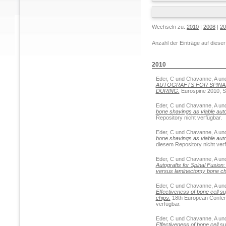
Wechseln zu:
2010
|
2008
|
20
Anzahl der Einträge auf diese
2010
Eder, C
und
Chavanne, A
un
AUTOGRAFTS FOR SPINAL
DURING.
Eurospine 2010, Se
Eder, C
und
Chavanne, A
un
bone shavings as viable autog
Repository nicht verfügbar.
Eder, C
und
Chavanne, A
un
bone shavings as viable autog
diesem Repository nicht verf
Eder, C
und
Chavanne, A
un
Autografts for Spinal Fusion
versus laminectomy bone ch
Eder, C
und
Chavanne, A
un
Effectiveness of bone cell 
chips.
18th European Conferen
verfügbar.
Eder, C
und
Chavanne, A
un
Effectiveness of bone cell 