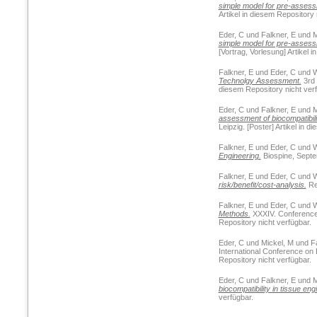
simple model for pre-assessm
Artikel in diesem Repository 
Eder, C
und
Falkner, E
und
M
simple model for pre-assessm
[Vortrag, Vorlesung] Artikel 
Falkner, E
und
Eder, C
und
W
Technolgy Assessment.
3rd 
diesem Repository nicht verf
Eder, C
und
Falkner, E
und
M
assessment of biocompatibili
Leipzig. [Poster] Artikel in 
Falkner, E
und
Eder, C
und
W
Engineering.
Biospine, Septem
Falkner, E
und
Eder, C
und
W
risk/benefit/cost-analysis.
Reg
Falkner, E
und
Eder, C
und
W
Methods.
XXXIV. Conference E
Repository nicht verfügbar.
Eder, C
und
Mickel, M
und
F
International Conference on 
Repository nicht verfügbar.
Eder, C
und
Falkner, E
und
M
biocompatibility in tissue en
verfügbar.