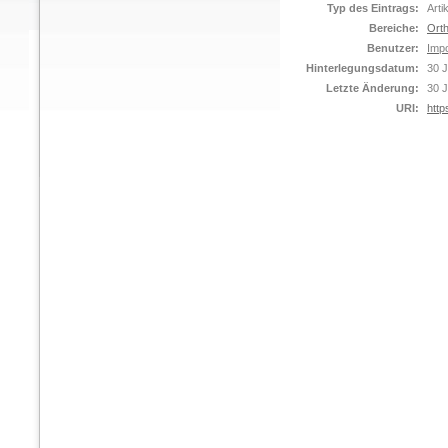
Typ des Eintrags:
Arti
Bereiche:
Orth
Benutzer:
Impo
Hinterlegungsdatum:
30 J
Letzte Änderung:
30 J
URI:
http