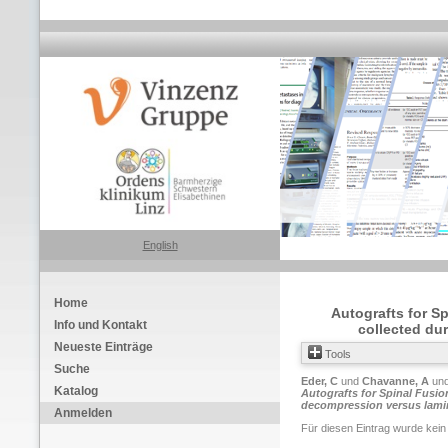
English
Home
Autografts for S
Info und Kontakt
collected du
Neueste Einträge
Tools
Suche
Eder, C
und
Chavanne, A
un
Katalog
Autografts for Spinal Fusio
decompression versus lami
Anmelden
Für diesen Eintrag wurde kein