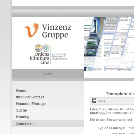
English
Home
Transplant si
Info und Kontakt
Tools
Neueste Einträge
Eder, C
und
Mickel, M
und
Fa
Suche
bioassay.
3rd International C
Katalog
Für diesen Eintrag wurde kein
Anmelden
Typ des Eintrags:
Pos