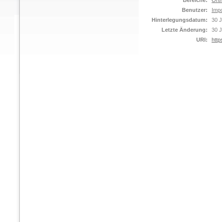
Bereiche:
Orth
Benutzer:
Impo
Hinterlegungsdatum:
30 J
Letzte Änderung:
30 J
URI:
http