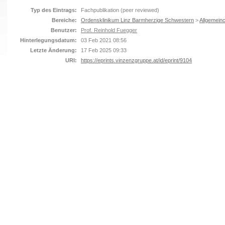
Typ des Eintrags:
Fachpublikation (peer reviewed)
Bereiche:
Ordensklinikum Linz Barmherzige Schwestern
>
Allgemeinc
Benutzer:
Prof. Reinhold Fuegger
Hinterlegungsdatum:
03 Feb 2021 08:56
Letzte Änderung:
17 Feb 2025 09:33
URI:
https://eprints.vinzenzgruppe.at/id/eprint/9104