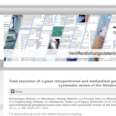
Total resection of a giant retroperitoneal and mediastinal 
systematic review of the literatur
Tools
Kirchweger, Patrick
und
Wundsam, Helwig Valentin
und
Fischer, Ines
und
Rösch,
und
Tsybrovskyy, Oleksiy
und
Alibegovic, Vedat
und
Függer, Reinhold
(2020)
To
and mediastinal ganglioneuroma-case report and systematic review of the liter
18 (1). p. 248. ISSN 1477-7819
Für diesen Eintrag wurde kein Volltext-Dokument angefügt.