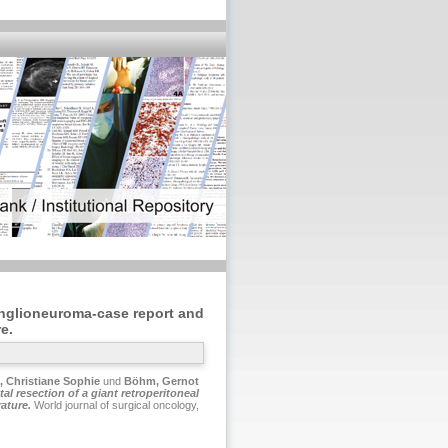
ganglioneuroma-case report and
e.
 Christiane Sophie
und
Böhm, Gernot
tal resection of a giant retroperitoneal
ature.
World journal of surgical oncology,