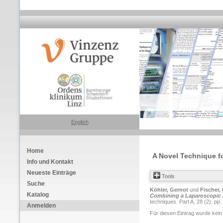
English
Home
A Novel Technique f
Info und Kontakt
Neueste Einträge
Tools
Suche
Köhler, Gernot
und
Fischer, 
Katalog
Combining a Laparoscopic
techniques. Part A, 28 (2). p
Anmelden
Für diesen Eintrag wurde kein