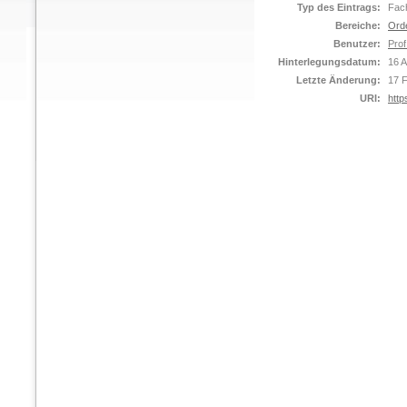
Typ des Eintrags:
Fach
Bereiche:
Ord
Benutzer:
Prof
Hinterlegungsdatum:
16 A
Letzte Änderung:
17 
URI:
http