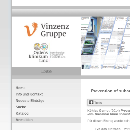
English
Home
Prevention of subcu
Info und Kontakt
Neueste Einträge
Tools
Suche
Köhler, Gernot
(2014)
Preve
Katalog
low- thrombin fibrin sealant
Anmelden
Für diesen Eintrag wurde kein
Typ des Eintrags:
Vort