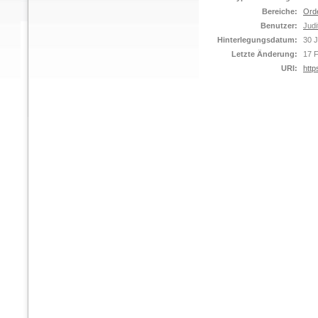
Bereiche:
Ord
Benutzer:
Judi
Hinterlegungsdatum:
30 
Letzte Änderung:
17 
URI:
http