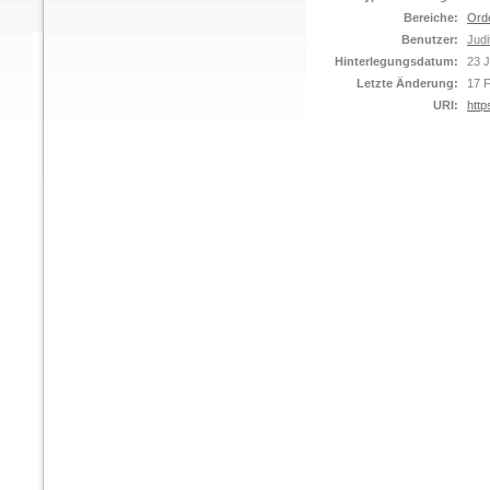
Bereiche:
Ord
Benutzer:
Judi
Hinterlegungsdatum:
23 
Letzte Änderung:
17 
URI:
http