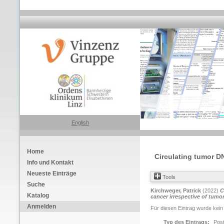
English
Home
Circulating tumor D
Info und Kontakt
Neueste Einträge
Tools
Suche
Kirchweger, Patrick
(2022)
C
Katalog
cancer irrespective of tumor
Anmelden
Für diesen Eintrag wurde kein
Typ des Eintrags:
Pos