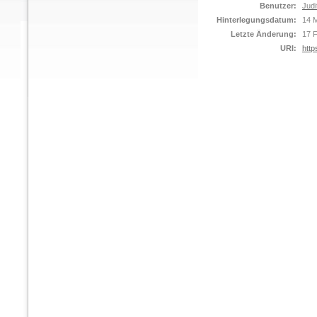
Benutzer:
Judi
Hinterlegungsdatum:
14 
Letzte Änderung:
17 
URI:
http