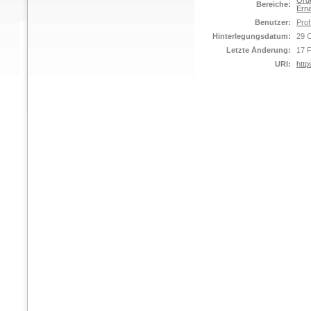
Orde
Bereiche:
Ernä
Benutzer:
Prof
Hinterlegungsdatum:
29 
Letzte Änderung:
17 
URI:
http