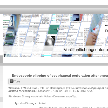
Endoscopic clipping of esophageal perforation after pneum
Tools
Wewalka, F W
und
Clodi, P H
und
Haidinger, D
(1995)
Endoscopic clipping of es
dilation for achalasia.
Endoscopy, 27 (8). pp. 608-11. ISSN 0013-726X
Für diesen Eintrag wurde kein Volltext-Dokument angefügt.
Typ des Eintrags:
Artikel