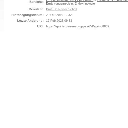
Ordensklinikum Linz Elisabethinen
>
Interne 4 - Gastroente
Bereiche:
Ernährungsmedizin, Endokrinologie
Benutzer:
Prof. Dr. Rainer Schöfl
Hinterlegungsdatum:
29 Okt 2019 12:32
Letzte Änderung:
17 Feb 2025 09:33
URI:
https://eprints.vinzenzgruppe.at/id/eprint/8869