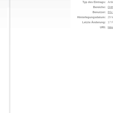
Typ des Eintrags:
Arti
Bereiche:
Orth
Benutzer:
BSc
Hinterlegungsdatum:
29 
Letzte Änderung:
17 
URI:
http