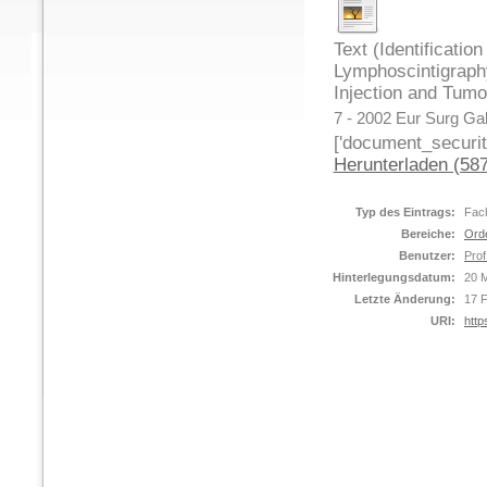
Text (Identificati
Lymphoscintigrap
Injection and Tumo
7 - 2002 Eur Surg Gal
['document_security
Herunterladen (58
Typ des Eintrags:
Fach
Bereiche:
Ord
Benutzer:
Prof
Hinterlegungsdatum:
20 
Letzte Änderung:
17 
URI:
http