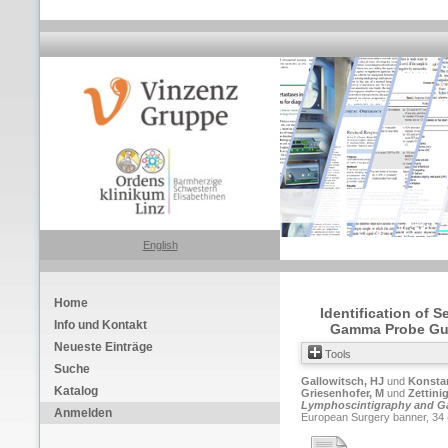
English
Home
Identification of
Info und Kontakt
Gamma Probe Gui
Neueste Einträge
Tools
Suche
Gallowitsch, HJ
und
Konstan
Katalog
Griesenhofer, M
und
Zettini
Lymphoscintigraphy and Ga
Anmelden
European Surgery banner, 34 (