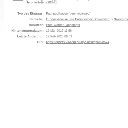
Herunterladen (208kB)
Typ des Eintrags:
Fachpublikation (peer reviewed)
Bereiche:
Ordensklinikum Linz Barmherzige Schwestern
>
Nuklearme
Benutzer:
Prof. Werner Langsteger
Hinterlegungsdatum:
19 Mär 2019 11:56
Letzte Änderung:
17 Feb 2025 09:33
URI:
https://eprints.vinzenzgruppe.at/id/eprint/8574