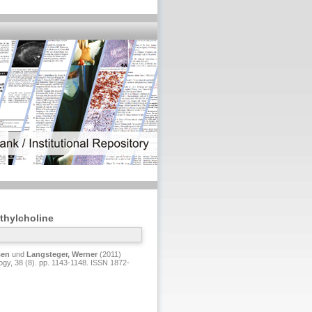
ethylcholine
sen
und
Langsteger, Werner
(2011)
ogy, 38 (8). pp. 1143-1148. ISSN 1872-