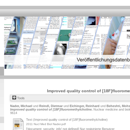
Improved quality control of [18F]fluorom
Tools
Nader, Michael
und
Reindl, Dietmar
und
Eichinger, Reinhard
und
Beheshti, Moh
Improved quality control of [18F]fluoromethylcholine.
Nuclear medicine and biol
9614
Text (Improved quality control of [18F]fluoromethylcholine)
2011 Nucl Med Biol Nader.pdf
['document_security_info' not defined] Nur registrierte Benutzer